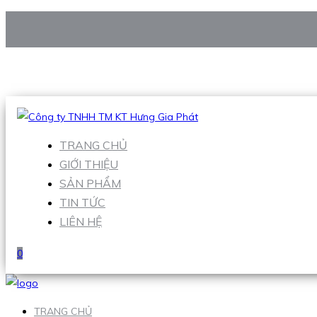
CÔNG TY TNHH TM KT HƯNG GIA PHÁT
Hotline
:
0938 906 663
Email
:
Sales1@hgpvietnam.com
TRANG CHỦ
GIỚI THIỆU
SẢN PHẨM
TIN TỨC
LIÊN HỆ
0
TRANG CHỦ