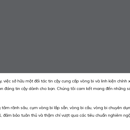
y, việc sở hữu một đối tác tin cậy cung cấp vòng bi và linh kiện chính 
ọn đáng tin cậy dành cho bạn. Chúng tôi cam kết mang đến những sản 
âm rãnh sâu, cụm vòng bi lắp sẵn, vòng bi cầu, vòng bi chuyên d
01, đảm bảo tuân thủ và thậm chí vượt qua các tiêu chuẩn nghiêm n