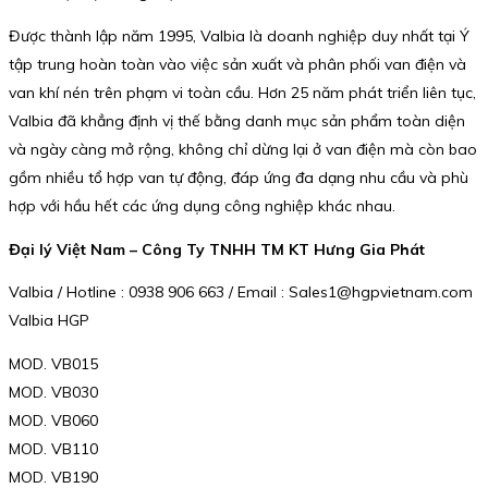
Được thành lập năm 1995, Valbia là doanh nghiệp duy nhất tại Ý
tập trung hoàn toàn vào việc sản xuất và phân phối van điện và
van khí nén trên phạm vi toàn cầu. Hơn 25 năm phát triển liên tục,
Valbia đã khẳng định vị thế bằng danh mục sản phẩm toàn diện
và ngày càng mở rộng, không chỉ dừng lại ở van điện mà còn bao
gồm nhiều tổ hợp van tự động, đáp ứng đa dạng nhu cầu và phù
hợp với hầu hết các ứng dụng công nghiệp khác nhau.
Đại lý Việt Nam – Công Ty TNHH TM KT Hưng Gia Phát
Valbia / Hotline : 0938 906 663 / Email : Sales1@hgpvietnam.com
Valbia HGP
MOD. VB015
MOD. VB030
MOD. VB060
MOD. VB110
MOD. VB190