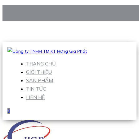
CÔNG TY TNHH TM KT HƯNG GIA PHÁT
Hotline
:
0938 906 663
Email
:
Sales1@hgpvietnam.com
TRANG CHỦ
GIỚI THIỆU
SẢN PHẨM
TIN TỨC
LIÊN HỆ
0