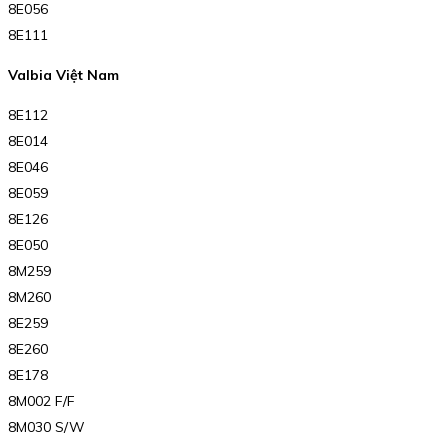
8E056
8E111
Valbia Việt Nam
8E112
8E014
8E046
8E059
8E126
8E050
8M259
8M260
8E259
8E260
8E178
8M002 F/F
8M030 S/W