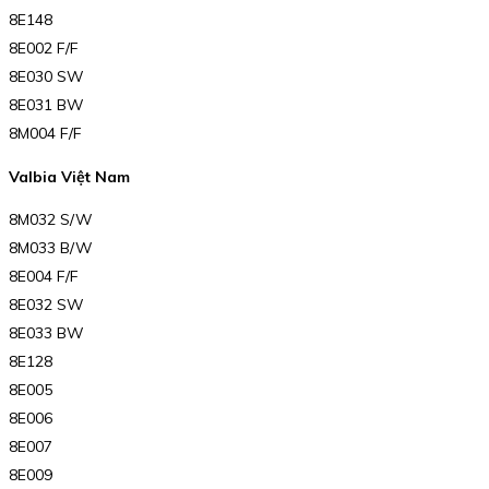
8E148
8E002 F/F
8E030 SW
8E031 BW
8M004 F/F
Valbia Việt Nam
8M032 S/W
8M033 B/W
8E004 F/F
8E032 SW
8E033 BW
8E128
8E005
8E006
8E007
8E009