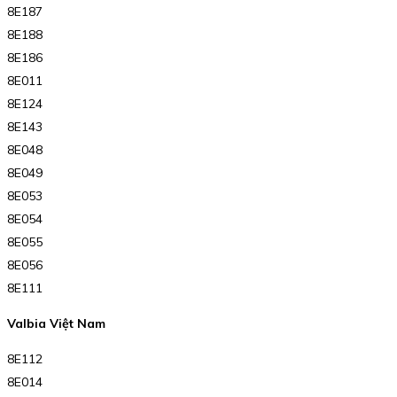
8E187
8E188
8E186
8E011
8E124
8E143
8E048
8E049
8E053
8E054
8E055
8E056
8E111
Valbia Việt Nam
8E112
8E014