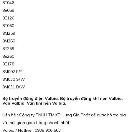
8E046
8E059
8E126
8E050
8M259
8M260
8E259
8E260
8E178
8M002 F/F
8M030 S/W
8M031 B/W
Bộ truyền động điện Valbia, Bộ truyền động khí nén Valbia,
Van Valbia, Van khí nén Valbia.
Liên hệ : Công ty TNHH TM KT Hưng Gia Phát để được hỗ trợ giá
và thời gian giao hàng nhanh nhất.
Valbia / Hotline : 0938 906 663