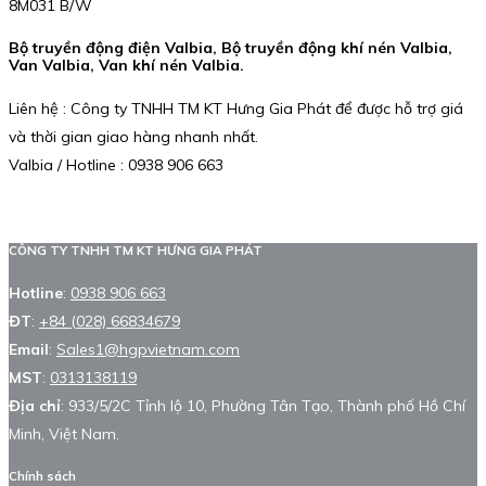
8M031 B/W
Bộ truyền động điện Valbia, Bộ truyền động khí nén Valbia,
Van Valbia, Van khí nén Valbia.
Liên hệ : Công ty TNHH TM KT Hưng Gia Phát để được hỗ trợ giá
và thời gian giao hàng nhanh nhất.
Valbia / Hotline : 0938 906 663
CÔNG TY TNHH TM KT HƯNG GIA PHÁT
Hotline
:
0938 906 663
ĐT
:
+84 (028) 66834679
Email
:
Sales1@hgpvietnam.com
MST
:
0313138119
Địa chỉ
: 933/5/2C Tỉnh lộ 10, Phường Tân Tạo, Thành phố Hồ Chí
Minh, Việt Nam.
Chính sách