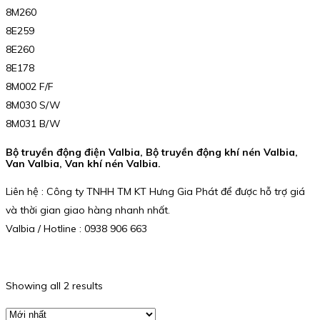
8M260
8E259
8E260
8E178
8M002 F/F
8M030 S/W
8M031 B/W
Bộ truyền động điện Valbia, Bộ truyền động khí nén Valbia,
Van Valbia, Van khí nén Valbia.
Liên hệ : Công ty TNHH TM KT Hưng Gia Phát để được hỗ trợ giá
và thời gian giao hàng nhanh nhất.
Valbia / Hotline : 0938 906 663
Showing all 2 results