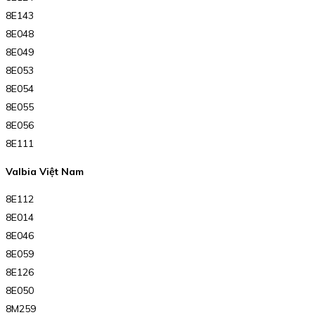
8E143
8E048
8E049
8E053
8E054
8E055
8E056
8E111
Valbia Việt Nam
8E112
8E014
8E046
8E059
8E126
8E050
8M259