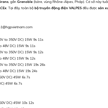
irans
, gần
Grenoble
(Isère, vùng Rhône-Alpes, Pháp). Cơ sở này tuâ
ACEx
. Tại đây, toàn bộ
bộ truyền động điện VALPES
đều được
sản xu
ales1@hgpvietnam.com
0V to 350V DC) 15W 9s 11s
to 48V DC) 15W 9s 11s
0V to 350V DC) 15W 9s 12s
to 48V DC) 15W 9s 12s
0V to 350V DC) 15W 19s 26s
to 48V DC) 15W 19s 24s
350V DC) 45W 6s 7s
DC) 45W 6s 7s
350V DC) 45W 10s 12s