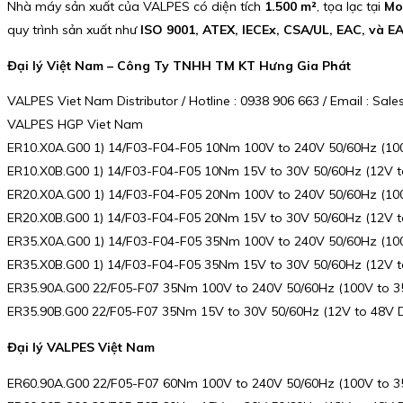
Nhà máy sản xuất của VALPES có diện tích
1.500 m²
, tọa lạc tại
Mo
quy trình sản xuất như
ISO 9001, ATEX, IECEx, CSA/UL, EAC, và E
Đại lý Việt Nam – Công Ty TNHH TM KT Hưng Gia Phát
VALPES Viet Nam Distributor / Hotline : 0938 906 663 / Email : S
VALPES HGP Viet Nam
ER10.X0A.G00 1) 14/F03-F04-F05 10Nm 100V to 240V 50/60Hz (10
ER10.X0B.G00 1) 14/F03-F04-F05 10Nm 15V to 30V 50/60Hz (12V 
ER20.X0A.G00 1) 14/F03-F04-F05 20Nm 100V to 240V 50/60Hz (10
ER20.X0B.G00 1) 14/F03-F04-F05 20Nm 15V to 30V 50/60Hz (12V 
ER35.X0A.G00 1) 14/F03-F04-F05 35Nm 100V to 240V 50/60Hz (10
ER35.X0B.G00 1) 14/F03-F04-F05 35Nm 15V to 30V 50/60Hz (12V 
ER35.90A.G00 22/F05-F07 35Nm 100V to 240V 50/60Hz (100V to 
ER35.90B.G00 22/F05-F07 35Nm 15V to 30V 50/60Hz (12V to 48V 
Đại lý VALPES Việt Nam
ER60.90A.G00 22/F05-F07 60Nm 100V to 240V 50/60Hz (100V to 