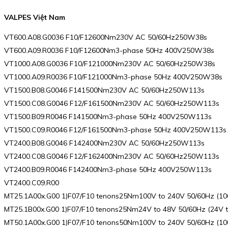
VALPES Việt Nam
VT600.A08.G0036 F10/F12600Nm230V AC 50/60Hz250W38s
VT600.A09.R0036 F10/F12600Nm3-phase 50Hz 400V250W38s
VT1000.A08.G0036 F10/F121000Nm230V AC 50/60Hz250W38s
VT1000.A09.R0036 F10/F121000Nm3-phase 50Hz 400V250W38s
VT1500.B08.G0046 F141500Nm230V AC 50/60Hz250W113s
VT1500.C08.G0046 F12/F161500Nm230V AC 50/60Hz250W113s
VT1500.B09.R0046 F141500Nm3-phase 50Hz 400V250W113s
VT1500.C09.R0046 F12/F161500Nm3-phase 50Hz 400V250W113s
VT2400.B08.G0046 F142400Nm230V AC 50/60Hz250W113s
VT2400.C08.G0046 F12/F162400Nm230V AC 50/60Hz250W113s
VT2400.B09.R0046 F142400Nm3-phase 50Hz 400V250W113s
VT2400.C09.R00
MT25.1A00x.G00 1)F07/F10 tenons25Nm100V to 240V 50/60Hz (1
MT25.1B00x.G00 1)F07/F10 tenons25Nm24V to 48V 50/60Hz (24V
MT50.1A00x.G00 1)F07/F10 tenons50Nm100V to 240V 50/60Hz (1