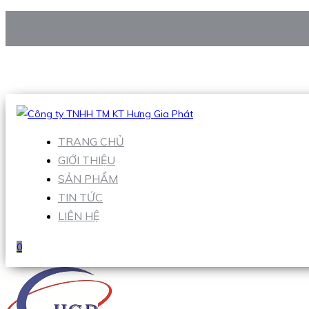
CÔNG TY TNHH TM KT HƯNG GIA PHÁT
Hotline
:
0938 906 663
Email
:
Sales1@hgpvietnam.com
TRANG CHỦ
GIỚI THIỆU
SẢN PHẨM
TIN TỨC
LIÊN HỆ
0