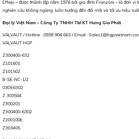
Effepi – được thành lập năm 1976 bởi gia đình Franzoni – là đơn vị 
nghiên cứu không ngừng, luôn hướng đến đổi mới và tối ưu hiệu su
Đại lý Việt Nam – Công Ty TNHH TM KT Hưng Gia Phát
VALVAUT / Hotline : 0938 906 663 / Email : Sales1@hgpvietnam.c
VALVAUT HGP
Z300400-632
Z101601
Z101502
B-SE-NC-1/2
03DE6302
Z 303504
Z300201
Z300400-6302
Z200100E
Z303405