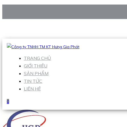
CÔNG TY TNHH TM KT HƯNG GIA PHÁT
Hotline
:
0938 906 663
Email
:
Sales1@hgpvietnam.com
TRANG CHỦ
GIỚI THIỆU
SẢN PHẨM
TIN TỨC
LIÊN HỆ
0