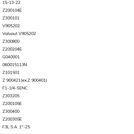
15-13-22
Z200104E
Z300101
V905202
Valvaut V905202
Z300800
Z200204E
G040001
060015113N
Z101501
Z 900421(ex.Z 900401)
F1-1/4-SENC
Z303205
Z200105E
Z300400
Z200305E
F3L S.A. 1″-25