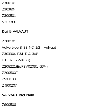
Z300101
Z303604
Z300501
V303306
Đại lý VALVAUT
Z200101E
Valve type B-SE-NC-1/2 – Valvaut
Z303304-F3/L-D.A-3/4″
F3T.020(2WK022)
Z205221(Ex.FSV020S1-G3/4)
Z200500E
7503100
Z 900207
VALVAUT Việt Nam
Z900506