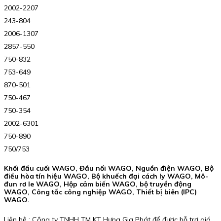
2002-2207
243-804
2006-1307
2857-550
750-832
753-649
870-501
750-467
750-354
2002-6301
750-890
750/753
Khối đầu cuối WAGO, Đầu nối WAGO, Nguồn điện WAGO, Bộ
điều hòa tín hiệu WAGO, Bộ khuếch đại cách ly WAGO, Mô-
đun rơ le WAGO, Hộp cảm biến WAGO, bộ truyền động
WAGO, Công tắc công nghiệp WAGO, Thiết bị biên (IPC)
WAGO.
Liên hệ : Công ty TNHH TM KT Hưng Gia Phát để được hỗ trợ giá