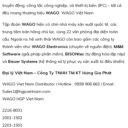
truyền động, công tắc công nghiệp, và thiết bị biên (IPC) – tất cả
đều mang thương hiệu
WAGO
. WAGO Việt Nam
Tập đoàn
WAGO
hiện có chín nhà máy sản xuất quốc tế, các
trung tâm bán hàng chủ lực, cùng 22 văn phòng đại diện toàn
cầu. Ngoài ra, hệ sinh thái WAGO còn bao gồm các công ty
thành viên như:
WAGO Electronics
(chuyên về nguồn điện),
M&M
Software
(giải pháp phần mềm),
BISONtec
(tự động hóa lắp ráp)
và
Bauer Systeme
(hệ thống xử lý phục vụ sản xuất tủ điều khiển).
Đại lý Việt Nam – Công Ty TNHH TM KT Hưng Gia Phát
WAGO Viet Nam Distributor / Hotline : 0938 906 663 / Email :
Sales1@hgpvietnam.com
WAGO HGP Viet Nam
2216-8031
2001-1502
2201-1501