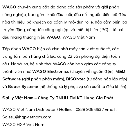
WAGO
chuyên cung cấp đa dạng các sản phẩm và giải pháp
công nghiệp, bao gồm: khối đầu cuối, đầu nối, nguồn điện, bộ điều
hòa tín hiệu, bộ khuếch đại cách ly, mô-đun rơ le, hộp cảm biến, bộ
truyền động, công tắc công nghiệp, và thiết bị biên (IPC) – tất cả
đều mang thương hiệu
WAGO
. WAGO Việt Nam
Tập đoàn
WAGO
hiện có chín nhà máy sản xuất quốc tế, các
trung tâm bán hàng chủ lực, cùng 22 văn phòng đại diện toàn
cầu. Ngoài ra, hệ sinh thái WAGO còn bao gồm các công ty
thành viên như:
WAGO Electronics
(chuyên về nguồn điện),
M&M
Software
(giải pháp phần mềm),
BISONtec
(tự động hóa lắp ráp)
và
Bauer Systeme
(hệ thống xử lý phục vụ sản xuất tủ điều khiển).
Đại lý Việt Nam – Công Ty TNHH TM KT Hưng Gia Phát
WAGO Viet Nam Distributor / Hotline : 0938 906 663 / Email :
Sales1@hgpvietnam.com
WAGO HGP Viet Nam