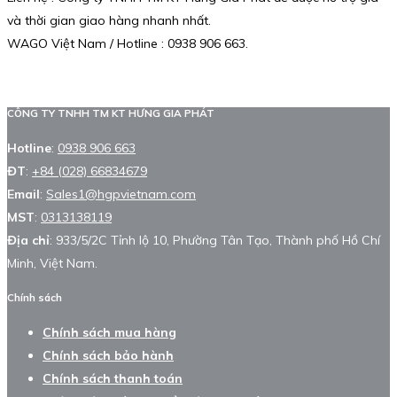
và thời gian giao hàng nhanh nhất.
WAGO Việt Nam / Hotline : 0938 906 663.
CÔNG TY TNHH TM KT HƯNG GIA PHÁT
Hotline
:
0938 906 663
ĐT
:
+84 (028) 66834679
Email
:
Sales1@hgpvietnam.com
MST
:
0313138119
Địa chỉ
: 933/5/2C Tỉnh lộ 10, Phường Tân Tạo, Thành phố Hồ Chí
Minh, Việt Nam.
Chính sách
Chính sách mua hàng
Chính sách bảo hành
Chính sách thanh toán