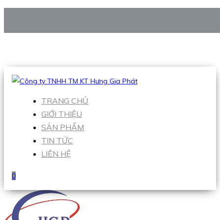
CÔNG TY TNHH TM KT HƯNG GIA PHÁT
Hotline
:
0938 906 663
Email
:
Sales1@hgpvietnam.com
TRANG CHỦ
GIỚI THIỆU
SẢN PHẨM
TIN TỨC
LIÊN HỆ
0