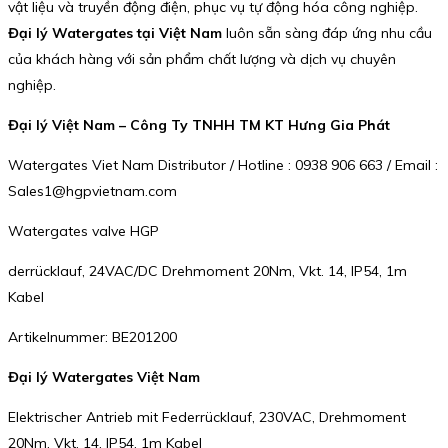
vật liệu và truyền động điện, phục vụ tự động hóa công nghiệp.
Đại lý Watergates tại Việt Nam
luôn sẵn sàng đáp ứng nhu cầu
của khách hàng với sản phẩm chất lượng và dịch vụ chuyên
nghiệp.
Đại lý Việt Nam – Công Ty TNHH TM KT Hưng Gia Phát
Watergates Viet Nam Distributor / Hotline : 0938 906 663 / Email :
Sales1@hgpvietnam.com
Watergates valve HGP
derrücklauf, 24VAC/DC Drehmoment 20Nm, Vkt. 14, IP54, 1m
Kabel
Artikelnummer: BE201200
Đại lý Watergates Việt Nam
Elektrischer Antrieb mit Federrücklauf, 230VAC, Drehmoment
20Nm, Vkt. 14, IP54, 1m Kabel