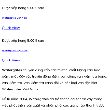
Được xếp hạng
5.00
5 sao
Watergates Việt Nam
Quick View
Được xếp hạng
5.00
5 sao
Watergates Việt Nam
Quick View
Watergates
chuyên cung cấp các thiết bị chất lượng cao bao
gồm: máy đẩy vải, truyền động điện, van cổng, van kiểm tra bóng,
van kiểm tra, van kiểm tra cánh đôi và các loại van đặc biệt.
Watergates Việt Nam
Kể từ năm 2004,
Watergates
đã trở thành đối tác tin cậy trong
việc phát triển, sản xuất và phân phối các giải pháp thanh trượt