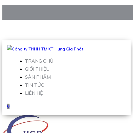
CÔNG TY TNHH TM KT HƯNG GIA PHÁT
Hotline
:
0938 906 663
Email
:
Sales1@hgpvietnam.com
TRANG CHỦ
GIỚI THIỆU
SẢN PHẨM
TIN TỨC
LIÊN HỆ
0