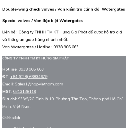
Double-wing check valves / Van kiểm tra cánh đôi Watergates
Special valves / Van đặc biệt Watergates
Liên hệ : Công ty TNHH TM KT Hưng Gia Phát để được hỗ trợ giá
và thời gian giao hàng nhanh nhất.
Van Watergates / Hotline : 0938 906 663
CÔNG TY TNHH TM KT HƯNG GIA PHÁT
Hotline
:
0938 906 663
ĐT
:
+84 (028) 66834679
Email
:
Sales1@hgpvietnam.com
MST
:
0313138119
Địa chỉ
: 933/5/2C Tỉnh lộ 10, Phường Tân Tạo, Thành phố Hồ Chí
Minh, Việt Nam.
Chính sách