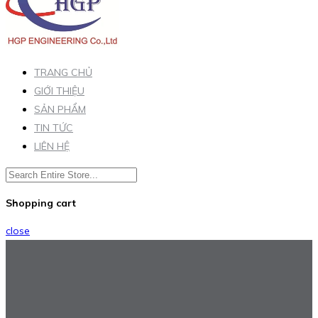
TRANG CHỦ
GIỚI THIỆU
SẢN PHẨM
TIN TỨC
LIÊN HỆ
Shopping cart
close