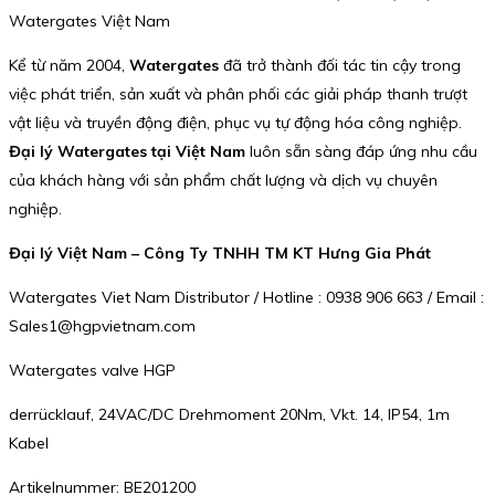
Watergates Việt Nam
Kể từ năm 2004,
Watergates
đã trở thành đối tác tin cậy trong
việc phát triển, sản xuất và phân phối các giải pháp thanh trượt
vật liệu và truyền động điện, phục vụ tự động hóa công nghiệp.
Đại lý Watergates tại Việt Nam
luôn sẵn sàng đáp ứng nhu cầu
của khách hàng với sản phẩm chất lượng và dịch vụ chuyên
nghiệp.
Đại lý Việt Nam – Công Ty TNHH TM KT Hưng Gia Phát
Watergates Viet Nam Distributor / Hotline : 0938 906 663 / Email :
Sales1@hgpvietnam.com
Watergates valve HGP
derrücklauf, 24VAC/DC Drehmoment 20Nm, Vkt. 14, IP54, 1m
Kabel
Artikelnummer: BE201200