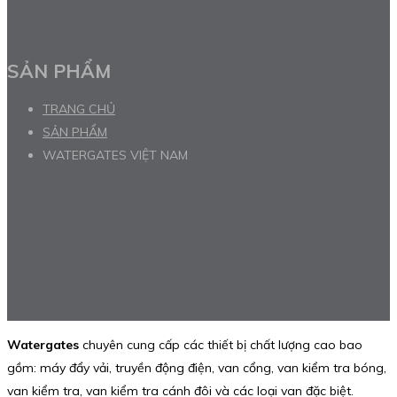
SẢN PHẨM
TRANG CHỦ
SẢN PHẨM
WATERGATES VIỆT NAM
Watergates
chuyên cung cấp các thiết bị chất lượng cao bao
gồm: máy đẩy vải, truyền động điện, van cổng, van kiểm tra bóng,
van kiểm tra, van kiểm tra cánh đôi và các loại van đặc biệt.