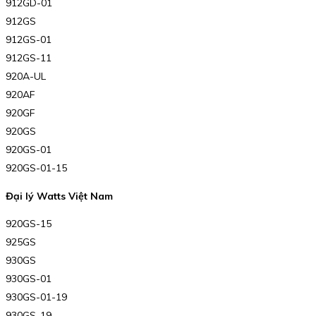
912GD-01
912GS
912GS-01
912GS-11
920A-UL
920AF
920GF
920GS
920GS-01
920GS-01-15
Đại lý Watts Việt Nam
920GS-15
925GS
930GS
930GS-01
930GS-01-19
930GS-19