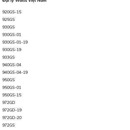
Đại lý Watts Việt Nam
920GS-15
925GS
930GS
930GS-01
930GS-01-19
930GS-19
933GS
940GS-04
940GS-04-19
950GS
950GS-01
950GS-15
972GD
972GD-19
972GD-20
972GS