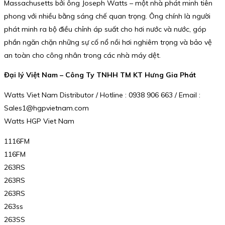
Massachusetts bởi ông Joseph Watts – một nhà phát minh tiên
phong với nhiều bằng sáng chế quan trọng. Ông chính là người
phát minh ra bộ điều chỉnh áp suất cho hơi nước và nước, góp
phần ngăn chặn những sự cố nổ nồi hơi nghiêm trọng và bảo vệ
an toàn cho công nhân trong các nhà máy dệt.
Đại lý Việt Nam – Công Ty TNHH TM KT Hưng Gia Phát
Watts Viet Nam Distributor / Hotline : 0938 906 663 / Email :
Sales1@hgpvietnam.com
Watts HGP Viet Nam
1116FM
116FM
263RS
263RS
263RS
263ss
263SS