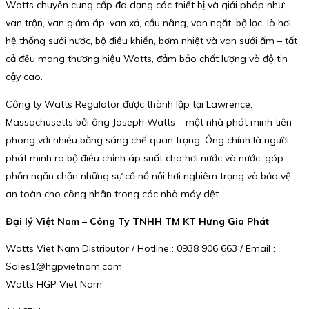
Watts chuyên cung cấp đa dạng các thiết bị và giải pháp như:
van trộn, van giảm áp, van xả, cầu nâng, van ngắt, bộ lọc, lò hơi,
hệ thống sưởi nước, bộ điều khiển, bơm nhiệt và van sưởi ấm – tất
cả đều mang thương hiệu Watts, đảm bảo chất lượng và độ tin
cậy cao.
Công ty Watts Regulator được thành lập tại Lawrence,
Massachusetts bởi ông Joseph Watts – một nhà phát minh tiên
phong với nhiều bằng sáng chế quan trọng. Ông chính là người
phát minh ra bộ điều chỉnh áp suất cho hơi nước và nước, góp
phần ngăn chặn những sự cố nổ nồi hơi nghiêm trọng và bảo vệ
an toàn cho công nhân trong các nhà máy dệt.
Đại lý Việt Nam – Công Ty TNHH TM KT Hưng Gia Phát
Watts Viet Nam Distributor / Hotline : 0938 906 663 / Email :
Sales1@hgpvietnam.com
Watts HGP Viet Nam