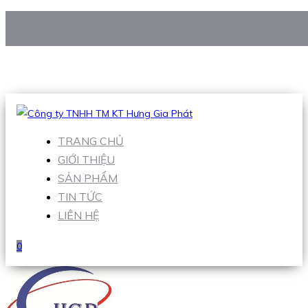
CÔNG TY TNHH TM KT HƯNG GIA PHÁT
Hotline
:
0938 906 663
Email
:
Sales1@hgpvietnam.com
TRANG CHỦ
GIỚI THIỆU
SẢN PHẨM
TIN TỨC
LIÊN HỆ
0