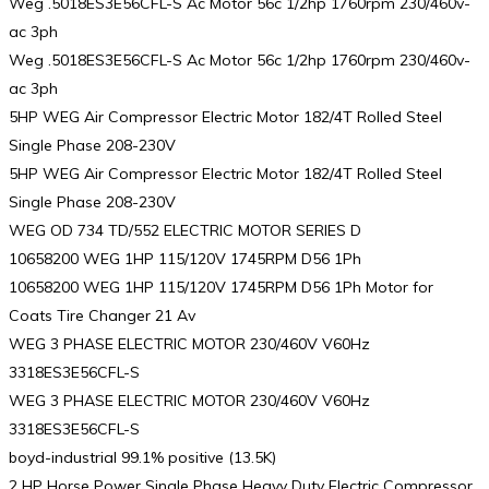
Weg .5018ES3E56CFL-S Ac Motor 56c 1/2hp 1760rpm 230/460v-
ac 3ph
Weg .5018ES3E56CFL-S Ac Motor 56c 1/2hp 1760rpm 230/460v-
ac 3ph
5HP WEG Air Compressor Electric Motor 182/4T Rolled Steel
Single Phase 208-230V
5HP WEG Air Compressor Electric Motor 182/4T Rolled Steel
Single Phase 208-230V
WEG OD 734 TD/552 ELECTRIC MOTOR SERIES D
10658200 WEG 1HP 115/120V 1745RPM D56 1Ph
10658200 WEG 1HP 115/120V 1745RPM D56 1Ph Motor for
Coats Tire Changer 21 Av
WEG 3 PHASE ELECTRIC MOTOR 230/460V V60Hz
3318ES3E56CFL-S
WEG 3 PHASE ELECTRIC MOTOR 230/460V V60Hz
3318ES3E56CFL-S
boyd-industrial 99.1% positive (13.5K)
2 HP Horse Power Single Phase Heavy Duty Electric Compressor