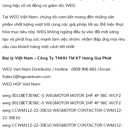
cùng hộp số và động cơ giảm tốc WEG.
Tại WEG Việt Nam, chúng tôi cam kết mang đến những sản
phẩm chất lượng vượt trội cùng các giải pháp tối ưu. Để hiện thực
hóa mục tiêu này, WEG không ngừng đầu tư vào đổi mới sáng
tạo và phát huy sức mạnh làm việc nhóm, nhằm đáp ứng mọi nhu
cầu của khách hàng một cách tốt nhất.
Đại lý Việt Nam – Công Ty TNHH TM KT Hưng Gia Phát
WEG Viet Nam Distributor / Hotline : 0938 906 663 / Email :
Sales1@hgpvietnam.com
WEG HGP Viet Nam
weg 00118ET3E56C-S WEGMOTOR MOTOR 1HP 4P 56C WCF2
weg 00118ET3E56C-S WEGMOTOR MOTOR 1HP 4P 56C WCF2
weg CCWM112-22-30E10 WEGMOTOR CONTACTOR CWM112-
22-30E10
weg CCWM112-22-30E10 WEGMOTOR CONTACTOR CWM112-