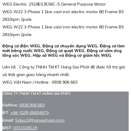
WEG Electric .2518ES3E56C-S General Purpose Motor
WEG W22 3-Phase 1.1kw cast iron electric motor 80 Frame B5
2810rpm 2pole
WEG W22 3-Phase 1.1kw cast iron electric motor 80 Frame B5
2810rpm 2pole.
Động cơ điện WEG, Động cơ chuyên dụng WEG, Động cơ làm
mát bằng nước WEG, Động cơ quạt WEG, Động cơ cảm ứng
lồng sóc WEG, Hộp số WEG và Động cơ giảm tốc WEG.
Liên hệ : Công ty TNHH TM KT Hưng Gia Phát để được hỗ trợ giá
và thời gian giao hàng nhanh nhất.
WEG Việt Nam / Hotline : 0938 906 663
CÔNG TY TNHH TM KT HƯNG GIA PHÁT
Hotline
:
0938 906 663
ĐT
:
+84 (028) 66834679
Email
:
Sales1@hgpvietnam.com
MST
:
0313138119