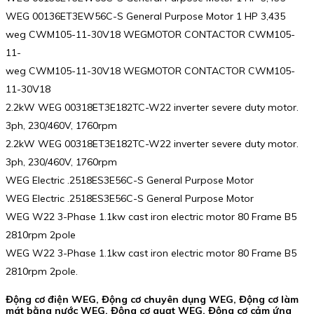
WEG 00136ET3EW56C-S General Purpose Motor 1 HP 3,435
weg CWM105-11-30V18 WEGMOTOR CONTACTOR CWM105-
11-
weg CWM105-11-30V18 WEGMOTOR CONTACTOR CWM105-
11-30V18
2.2kW WEG 00318ET3E182TC-W22 inverter severe duty motor.
3ph, 230/460V, 1760rpm
2.2kW WEG 00318ET3E182TC-W22 inverter severe duty motor.
3ph, 230/460V, 1760rpm
WEG Electric .2518ES3E56C-S General Purpose Motor
WEG Electric .2518ES3E56C-S General Purpose Motor
WEG W22 3-Phase 1.1kw cast iron electric motor 80 Frame B5
2810rpm 2pole
WEG W22 3-Phase 1.1kw cast iron electric motor 80 Frame B5
2810rpm 2pole.
Động cơ điện WEG, Động cơ chuyên dụng WEG, Động cơ làm
mát bằng nước WEG, Động cơ quạt WEG, Động cơ cảm ứng