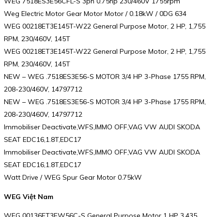
WEG 7518ES3E56CFL-S 3ph 0.75hp 230/460V 1755rpm
Weg Electric Motor Gear Motor Motor / 0.18kW / 0DG 634
WEG 00218ET3E145T-W22 General Purpose Motor, 2 HP, 1,755
RPM, 230/460V, 145T
WEG 00218ET3E145T-W22 General Purpose Motor, 2 HP, 1,755
RPM, 230/460V, 145T
NEW – WEG .7518ES3E56-S MOTOR 3/4 HP 3-Phase 1755 RPM,
208-230/460V, 14797712
NEW – WEG .7518ES3E56-S MOTOR 3/4 HP 3-Phase 1755 RPM,
208-230/460V, 14797712
Immobiliser Deactivate,WFS,IMMO OFF,VAG VW AUDI SKODA
SEAT EDC16,1.8T,EDC17
Immobiliser Deactivate,WFS,IMMO OFF,VAG VW AUDI SKODA
SEAT EDC16,1.8T,EDC17
Watt Drive / WEG Spur Gear Motor 0.75kW
WEG Việt Nam
WEG 00136ET3EW56C-S General Purpose Motor 1 HP 3,435