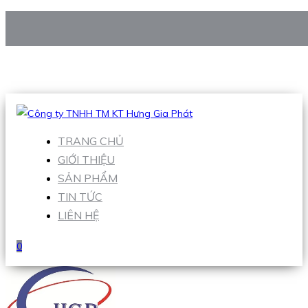
CÔNG TY TNHH TM KT HƯNG GIA PHÁT
Hotline
:
0938 906 663
Email
:
Sales1@hgpvietnam.com
TRANG CHỦ
GIỚI THIỆU
SẢN PHẨM
TIN TỨC
LIÊN HỆ
0