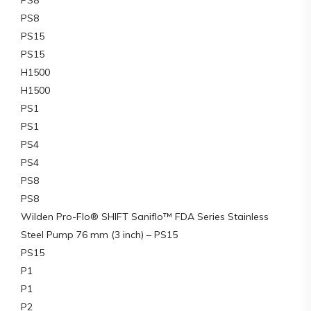
PS8
PS15
PS15
H1500
H1500
PS1
PS1
PS4
PS4
PS8
PS8
Wilden Pro-Flo® SHIFT Saniflo™ FDA Series Stainless
Steel Pump 76 mm (3 inch) – PS15
PS15
P1
P1
P2