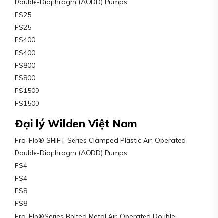
Double-Diaphragm (AODD) Pumps
PS25
PS25
PS400
PS400
PS800
PS800
PS1500
PS1500
Đại lý Wilden Việt Nam
Pro-Flo® SHIFT Series Clamped Plastic Air-Operated
Double-Diaphragm (AODD) Pumps
PS4
PS4
PS8
PS8
Pro-Flo®Series Bolted Metal Air-Operated Double-