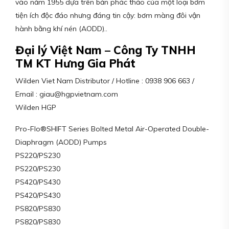
vào năm 1955 dựa trên bản phác thảo của một loại bơm
tiện ích độc đáo nhưng đáng tin cậy: bơm màng đôi vận
hành bằng khí nén (AODD)..
Đại lý Việt Nam – Công Ty TNHH
TM KT Hưng Gia Phát
Wilden Viet Nam Distributor / Hotline : 0938 906 663 /
Email : giau@hgpvietnam.com
Wilden HGP
Pro-Flo®SHIFT Series Bolted Metal Air-Operated Double-
Diaphragm (AODD) Pumps
PS220/PS230
PS220/PS230
PS420/PS430
PS420/PS430
PS820/PS830
PS820/PS830