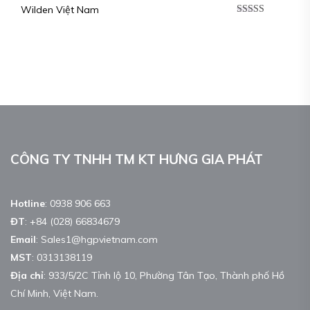
Wilden Việt Nam
Được xếp
hạng
5.00
5
sao
CÔNG TY TNHH TM KT HƯNG GIA PHÁT
Hotline
:
0938 906 663
ĐT
:
+84 (028) 66834679
Email
:
Sales1@hgpvietnam.com
MST
:
0313138119
Địa chỉ
: 933/5/2C Tỉnh lộ 10, Phường Tân Tạo, Thành phố Hồ
Chí Minh, Việt Nam.