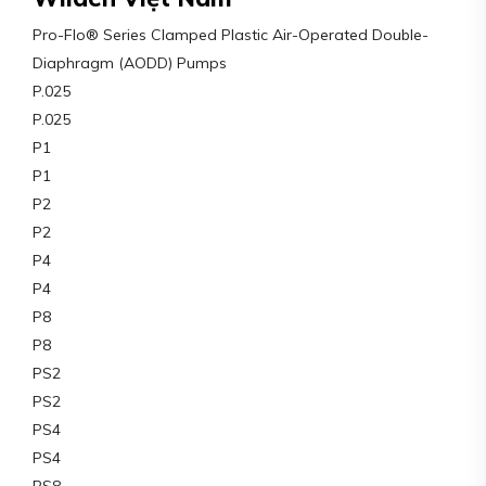
Pro-Flo® Series Clamped Plastic Air-Operated Double-
Diaphragm (AODD) Pumps
P.025
P.025
P1
P1
P2
P2
P4
P4
P8
P8
PS2
PS2
PS4
PS4
PS8