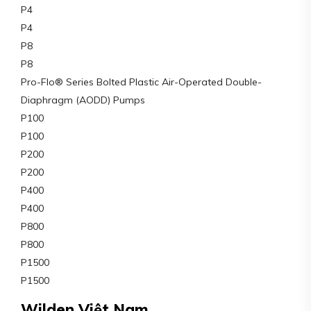
P4
P4
P8
P8
Pro-Flo® Series Bolted Plastic Air-Operated Double-
Diaphragm (AODD) Pumps
P100
P100
P200
P200
P400
P400
P800
P800
P1500
P1500
Wilden Việt Nam