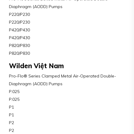
Diaphragm (AODD) Pumps
P220/P230
P220/P230
P420/P430
P420/P430
P820/P830
P820/P830
Wilden Việt Nam
Pro-Flo® Series Clamped Metal Air-Operated Double-
Diaphragm (AODD) Pumps
P.025
P.025
P1
P1
P2
P2