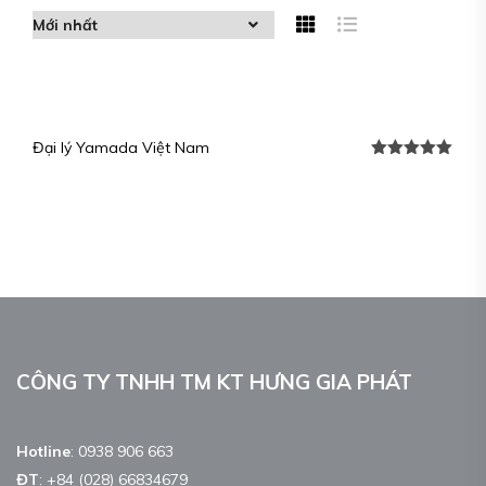
Đại lý Yamada Việt Nam
Được xếp
hạng
5.00
5
sao
CÔNG TY TNHH TM KT HƯNG GIA PHÁT
Hotline
:
0938 906 663
ĐT
:
+84 (028) 66834679