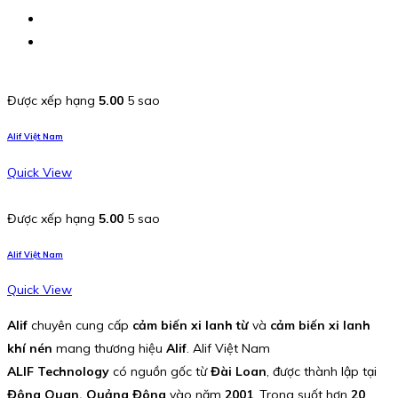
Được xếp hạng
5.00
5 sao
Alif Việt Nam
Quick View
Được xếp hạng
5.00
5 sao
Alif Việt Nam
Quick View
Alif
chuyên cung cấp
cảm biến xi lanh từ
và
cảm biến xi lanh
khí nén
mang thương hiệu
Alif
. Alif Việt Nam
ALIF Technology
có nguồn gốc từ
Đài Loan
, được thành lập tại
Đông Quan, Quảng Đông
vào năm
2001
. Trong suốt hơn
20