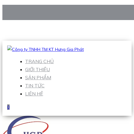
CÔNG TY TNHH TM KT HƯNG GIA PHÁT
Hotline
:
0938 906 663
Email
:
Sales1@hgpvietnam.com
TRANG CHỦ
GIỚI THIỆU
SẢN PHẨM
TIN TỨC
LIÊN HỆ
0