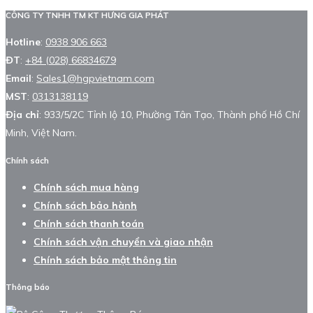
CÔNG TY TNHH TM KT HƯNG GIA PHÁT
Hotline
:
0938 906 663
ĐT
:
+84 (028) 66834679
Email
:
Sales1@hgpvietnam.com
MST
:
0313138119
Địa chỉ
: 933/5/2C Tỉnh lộ 10, Phường Tân Tạo, Thành phố Hồ Chí
Minh, Việt Nam.
Chính sách
Chính sách mua hàng
Chính sách bảo hành
Chính sách thanh toán
Chính sách vận chuyển và giao nhận
Chính sách bảo mật thông tin
Thông báo