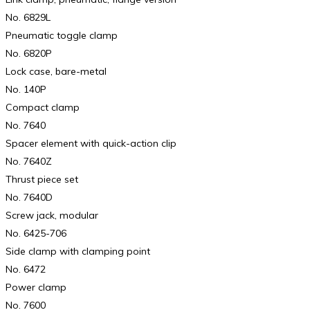
No. 6829L
Pneumatic toggle clamp
No. 6820P
Lock case, bare-metal
No. 140P
Compact clamp
No. 7640
Spacer element with quick-action clip
No. 7640Z
Thrust piece set
No. 7640D
Screw jack, modular
No. 6425-706
Side clamp with clamping point
No. 6472
Power clamp
No. 7600