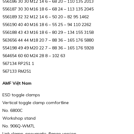
556186 30 30 M12 14 6 – 68 20 – 110 135 2013
556187 30 30 M16 18 6 – 68 24 – 113 135 2045
556189 32 32 M12 14 6 – 50 20 – 82 95 1462
556190 40 40 M16 18 6 – 55 25 – 94 110 2262
556188 43 43 M16 18 6 – 80 29 – 134 155 3158
563656 44 44 M18 20 7 – 88 36 – 165 176 5880
554198 49 49 M20 22 7 – 88 36 – 165 176 5928
564654 60 60 M24 28 8 – 102 63
567134 RP251 1
567133 RM251
AMF Việt Nam
ESD toggle clamps
Vertical toggle clamp comfortline
No. 6800C
Workshop stand
No. 906Q-WM7L
Link clamp, pneumatic, flange version