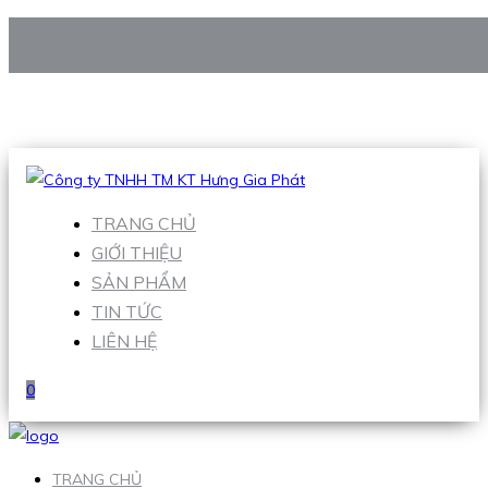
CÔNG TY TNHH TM KT HƯNG GIA PHÁT
Hotline
:
0938 906 663
Email
:
Sales1@hgpvietnam.com
TRANG CHỦ
GIỚI THIỆU
SẢN PHẨM
TIN TỨC
LIÊN HỆ
0
TRANG CHỦ