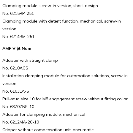
Clamping module, screw-in version, short design
No. 6215RP-251
Clamping module with detent function, mechanical, screw-in
version
No. 6214RM-251
AMF Việt Nam
Adapter with straight clamp
No. 6210AGS
Installation clamping module for automation solutions, screw-in
version
No. 6103LA-5
Pull-stud size 10 for M8 engagement screw without fitting collar
No. 6370ZNF-10
Adapter for clamping module, mechanical
No. 6212MA-20-10
Gripper without compensation unit, pneumatic