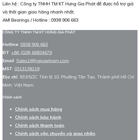
Liên hệ : Công ty TNHH TM KT Hưng Gia Phát để được hỗ trợ giá
và thời gian giao hàng nhanh nhất.
AMI Bearings / Hotline : 0938 906 663
CÔNG TY TNHH TM KT HƯNG GIA PHÁT
Hotline
:
0938 906 663
ĐT
:
+84 (028) 66834679
Email
:
Sales1@hgpvietnam.com
MST
:
0313138119
Địa chỉ
: 933/5/2C Tỉnh lộ 10, Phường Tân Tạo, Thành phố Hồ Chí
Minh, Việt Nam.
Chính sách
Chính sách mua hàng
Chính sách bảo hành
Chính sách thanh toán
Chính sách vận chuyển và giao nhận