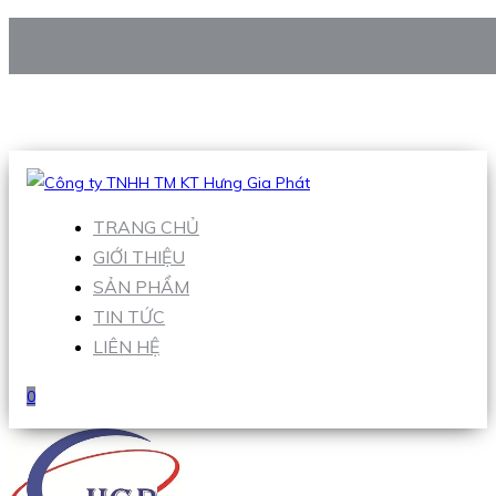
CÔNG TY TNHH TM KT HƯNG GIA PHÁT
Hotline
:
0938 906 663
Email
:
Sales1@hgpvietnam.com
TRANG CHỦ
GIỚI THIỆU
SẢN PHẨM
TIN TỨC
LIÊN HỆ
0