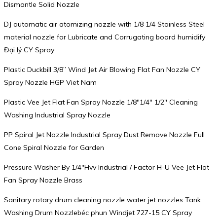
Dismantle Solid Nozzle
DJ automatic air atomizing nozzle with 1/8 1/4 Stainless Steel
material nozzle for Lubricate and Corrugating board humidify
Đại lý CY Spray
Plastic Duckbill 3/8” Wind Jet Air Blowing Flat Fan Nozzle CY
Spray Nozzle HGP Viet Nam
Plastic Vee Jet Flat Fan Spray Nozzle 1/8″1/4″ 1/2″ Cleaning
Washing Industrial Spray Nozzle
PP Spiral Jet Nozzle Industrial Spray Dust Remove Nozzle Full
Cone Spiral Nozzle for Garden
Pressure Washer By 1/4″Hvv Industrial / Factor H-U Vee Jet Flat
Fan Spray Nozzle Brass
Sanitary rotary drum cleaning nozzle water jet nozzles Tank
Washing Drum Nozzlebéc phun Windjet 727-15 CY Spray