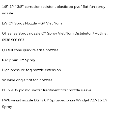
1/8″ 1/4″ 3/8″ corrosion resistant plastic pp pvdf flat fan spray
nozzle
LW CY Spray Nozzle HGP Viet Nam
QT series Spray nozzle CY Spray Viet Nam Distributor / Hotline :
0938 906 663
QB full cone quick release nozzles
Béc phun CY Spray
High pressure fog nozzle extension
W wide angle flat fan nozzles
PP & ABS plastic water treatment filter nozzle sleeve
FW8 winjet nozzle Đại lý CY Spraybéc phun Windjet 727-15 CY
Spray