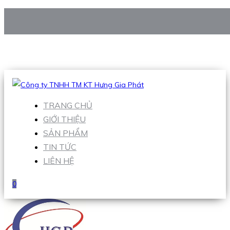
CÔNG TY TNHH TM KT HƯNG GIA PHÁT
Hotline
:
0938 906 663
Email
:
Sales1@hgpvietnam.com
TRANG CHỦ
GIỚI THIỆU
SẢN PHẨM
TIN TỨC
LIÊN HỆ
0