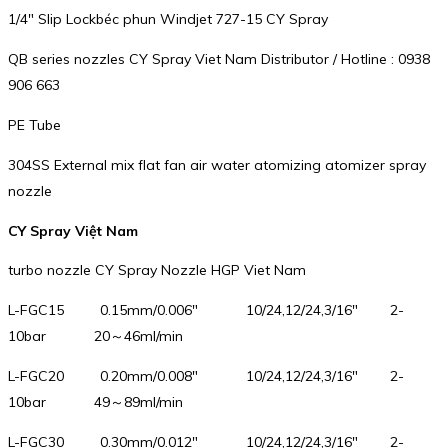
1/4″ Slip Lockbéc phun Windjet 727-15 CY Spray
QB series nozzles CY Spray Viet Nam Distributor / Hotline : 0938
906 663
PE Tube
304SS External mix flat fan air water atomizing atomizer spray
nozzle
CY Spray Việt Nam
turbo nozzle CY Spray Nozzle HGP Viet Nam
L-FGC15 0.15mm/0.006″ 10/24,12/24,3/16″ 2-
10bar 20～46ml/min
L-FGC20 0.20mm/0.008″ 10/24,12/24,3/16″ 2-
10bar 49～89ml/min
L-FGC30 0.30mm/0.012″ 10/24,12/24,3/16″ 2-