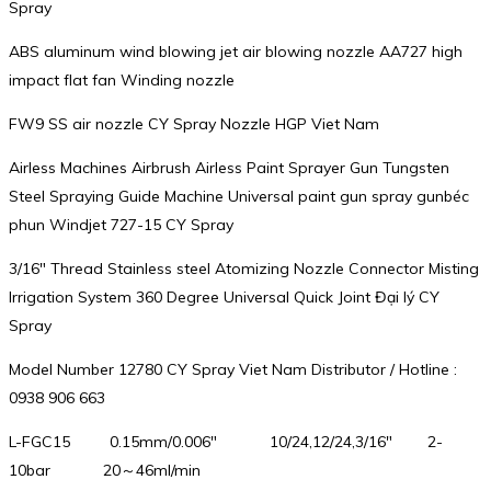
Spray
ABS aluminum wind blowing jet air blowing nozzle AA727 high
impact flat fan Winding nozzle
FW9 SS air nozzle CY Spray Nozzle HGP Viet Nam
Airless Machines Airbrush Airless Paint Sprayer Gun Tungsten
Steel Spraying Guide Machine Universal paint gun spray gunbéc
phun Windjet 727-15 CY Spray
3/16″ Thread Stainless steel Atomizing Nozzle Connector Misting
Irrigation System 360 Degree Universal Quick Joint Đại lý CY
Spray
Model Number 12780 CY Spray Viet Nam Distributor / Hotline :
0938 906 663
L-FGC15 0.15mm/0.006″ 10/24,12/24,3/16″ 2-
10bar 20～46ml/min