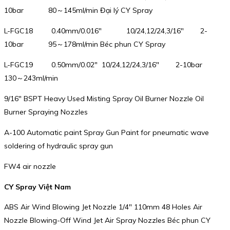
10bar 80～145ml/min Đại lý CY Spray
L-FGC18 0.40mm/0.016″ 10/24,12/24,3/16″ 2-
10bar 95～178ml/min Béc phun CY Spray
L-FGC19 0.50mm/0.02″ 10/24,12/24,3/16″ 2-10bar
130～243ml/min
9/16″ BSPT Heavy Used Misting Spray Oil Burner Nozzle Oil
Burner Spraying Nozzles
A-100 Automatic paint Spray Gun Paint for pneumatic wave
soldering of hydraulic spray gun
FW4 air nozzle
CY Spray Việt Nam
ABS Air Wind Blowing Jet Nozzle 1/4″ 110mm 48 Holes Air
Nozzle Blowing-Off Wind Jet Air Spray Nozzles Béc phun CY