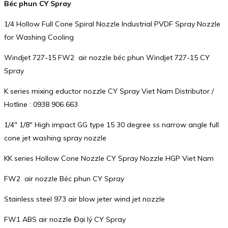
Béc phun CY Spray
1/4 Hollow Full Cone Spiral Nozzle Industrial PVDF Spray Nozzle
for Washing Cooling
Windjet 727-15 FW2 air nozzle béc phun Windjet 727-15 CY
Spray
K series mixing eductor nozzle CY Spray Viet Nam Distributor /
Hotline : 0938 906 663
1/4″ 1/8″ High impact GG type 15 30 degree ss narrow angle full
cone jet washing spray nozzle
KK series Hollow Cone Nozzle CY Spray Nozzle HGP Viet Nam
FW2 air nozzle Béc phun CY Spray
Stainless steel 973 air blow jeter wind jet nozzle
FW1 ABS air nozzle Đại lý CY Spray