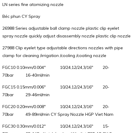
LN series fine atomizing nozzle
Béc phun CY Spray
26988 Series adjustable ball clamp nozzle plastic clip eyelet
spray nozzle quickly adjust disassembly nozzle plastic clip nozzle
27988 Clip eyelet type adjustable directions nozzles with pipe
clamp for cleaning /irrigation /cooling /coating nozzle
FGC10 0.10mm/0.004″ 10/24,12/24,3/16″ 20-
70bar 16-40ml/min
FGC15 0.15mm/0.006″ 10/24,12/24,3/16″ 20-
70bar 29-46ml/min
FGC20 0.20mm/0.008″ 10/24,12/24,3/16″ 20-
70bar 49-89ml/min CY Spray Nozzle HGP Viet Nam
FGC30 0.30mm/0.012″ 10/24,12/24,3/16″ 15-