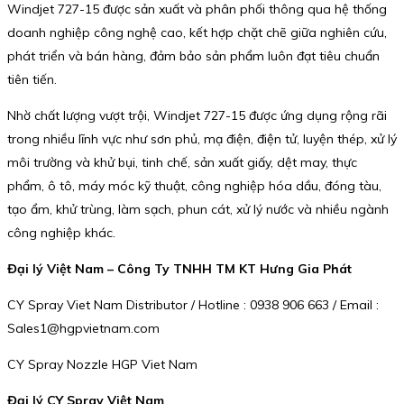
Windjet 727-15 được sản xuất và phân phối thông qua hệ thống
doanh nghiệp công nghệ cao, kết hợp chặt chẽ giữa nghiên cứu,
phát triển và bán hàng, đảm bảo sản phẩm luôn đạt tiêu chuẩn
tiên tiến.
Nhờ chất lượng vượt trội, Windjet 727-15 được ứng dụng rộng rãi
trong nhiều lĩnh vực như sơn phủ, mạ điện, điện tử, luyện thép, xử lý
môi trường và khử bụi, tinh chế, sản xuất giấy, dệt may, thực
phẩm, ô tô, máy móc kỹ thuật, công nghiệp hóa dầu, đóng tàu,
tạo ẩm, khử trùng, làm sạch, phun cát, xử lý nước và nhiều ngành
công nghiệp khác.
Đại lý Việt Nam – Công Ty TNHH TM KT Hưng Gia Phát
CY Spray Viet Nam Distributor / Hotline : 0938 906 663 / Email :
Sales1@hgpvietnam.com
CY Spray Nozzle HGP Viet Nam
Đại lý CY Spray Việt Nam