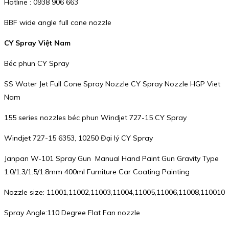
Hotline : 0938 906 663
BBF wide angle full cone nozzle
CY Spray Việt Nam
Béc phun CY Spray
SS Water Jet Full Cone Spray Nozzle CY Spray Nozzle HGP Viet
Nam
155 series nozzles béc phun Windjet 727-15 CY Spray
Windjet 727-15 6353, 10250 Đại lý CY Spray
Janpan W-101 Spray Gun Manual Hand Paint Gun Gravity Type
1.0/1.3/1.5/1.8mm 400ml Furniture Car Coating Painting
Nozzle size: 11001,11002,11003,11004,11005,11006,11008,110010
Spray Angle:110 Degree Flat Fan nozzle