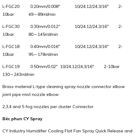
L-FGC20 0.20mm/0.008″ 10/24,12/24,3/16″ 2-
10bar 49～89ml/min
L-FGC30 0.30mm/0.012″ 10/24,12/24,3/16″ 2-
10bar 80～145ml/min
L-FGC18 0.40mm/0.016″ 10/24,12/24,3/16″ 2-
10bar 95～178ml/min
L-FGC19 0.50mm/0.02″ 10/24,12/24,3/16″ 2-10bar
130～243ml/min
Brass material L-type cleaning spray nozzle connector elbow
joint pipe mist nozzle elbow
2,3,4 and 5 fog nozzles per cluster Connector
Béc phun CY Spray
CY Industry Humidifier Cooling Flat Fan Spray Quick Release and