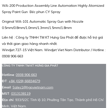
WA-200 Production Assembly Line Automation Highly Atomized
Spray Paint Gun Béc phun CY Spray
Original WA-101 Automatic Spray Gun with Nozzle
0.5mm/0.8mm/1.0mm/1.3mm/1.5mm/1.8mm
Liên hệ : Công ty TNHH TM KT Hưng Gia Phát để được hỗ trợ giá
và thời gian giao hàng nhanh nhất.
Windjet 727-15 Việt Nam. Windjet Viet Nam Distributor / Hotline :
0938 906 663
CÔNG TY TNHH TM KT HƯNG GIA PHÁT
Hotline
:
0938 906 663
ĐT
:
+84 (028) 66834679
Email
:
Sales1@hgpvietnam.com
MST
:
0313138119
Địa chỉ
: 933/5/2C Tỉnh lộ 10, Phường Tân Tạo, Thành phố Hồ Chí
Minh, Việt Nam.