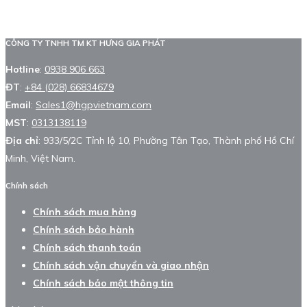
CÔNG TY TNHH TM KT HƯNG GIA PHÁT
Hotline
:
0938 906 663
ĐT
:
+84 (028) 66834679
Email
:
Sales1@hgpvietnam.com
MST
:
0313138119
Địa chỉ
: 933/5/2C Tỉnh lộ 10, Phường Tân Tạo, Thành phố Hồ Chí
Minh, Việt Nam.
Chính sách
Chính sách mua hàng
Chính sách bảo hành
Chính sách thanh toán
Chính sách vận chuyển và giao nhận
Chính sách bảo mật thông tin