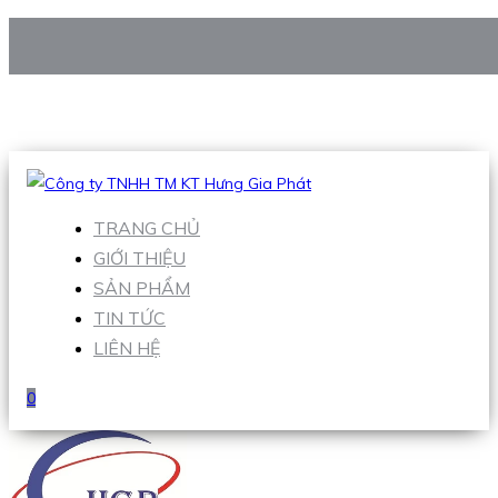
CÔNG TY TNHH TM KT HƯNG GIA PHÁT
Hotline
:
0938 906 663
Email
:
Sales1@hgpvietnam.com
TRANG CHỦ
GIỚI THIỆU
SẢN PHẨM
TIN TỨC
LIÊN HỆ
0