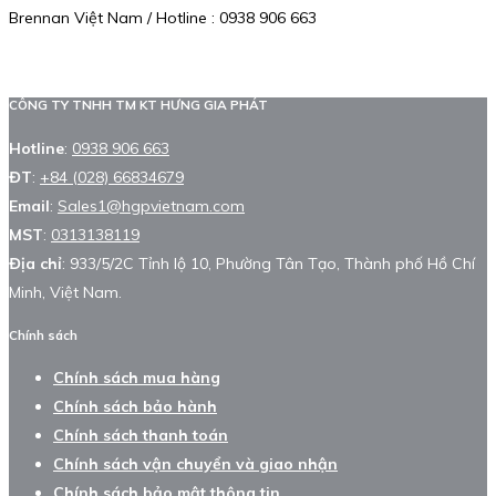
Brennan Việt Nam / Hotline : 0938 906 663
CÔNG TY TNHH TM KT HƯNG GIA PHÁT
Hotline
:
0938 906 663
ĐT
:
+84 (028) 66834679
Email
:
Sales1@hgpvietnam.com
MST
:
0313138119
Địa chỉ
: 933/5/2C Tỉnh lộ 10, Phường Tân Tạo, Thành phố Hồ Chí
Minh, Việt Nam.
Chính sách
Chính sách mua hàng
Chính sách bảo hành
Chính sách thanh toán
Chính sách vận chuyển và giao nhận
Chính sách bảo mật thông tin