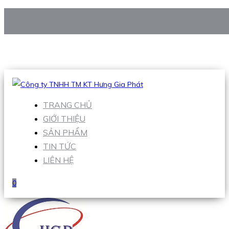
CÔNG TY TNHH TM KT HƯNG GIA PHÁT
Hotline
:
0938 906 663
Email
:
Sales1@hgpvietnam.com
TRANG CHỦ
GIỚI THIỆU
SẢN PHẨM
TIN TỨC
LIÊN HỆ
0