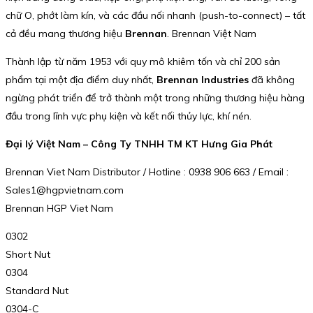
chữ O, phớt làm kín, và các đầu nối nhanh (push-to-connect) – tất
cả đều mang thương hiệu
Brennan
. Brennan Việt Nam
Thành lập từ năm 1953 với quy mô khiêm tốn và chỉ 200 sản
phẩm tại một địa điểm duy nhất,
Brennan Industries
đã không
ngừng phát triển để trở thành một trong những thương hiệu hàng
đầu trong lĩnh vực phụ kiện và kết nối thủy lực, khí nén.
Đại lý Việt Nam – Công Ty TNHH TM KT Hưng Gia Phát
Brennan Viet Nam Distributor / Hotline : 0938 906 663 / Email :
Sales1@hgpvietnam.com
Brennan HGP Viet Nam
0302
Short Nut
0304
Standard Nut
0304-C