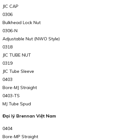
JIC CAP
0306
Bulkhead Lock Nut
0306-N
Adjustable Nut (NWO Style)
0318
JIC TUBE NUT
0319
JIC Tube Sleeve
0403
Bore-MJ Straight
0403-TS
MJ Tube Spud
Đại lý Brennan Việt Nam
0404
Bore-MP Straight