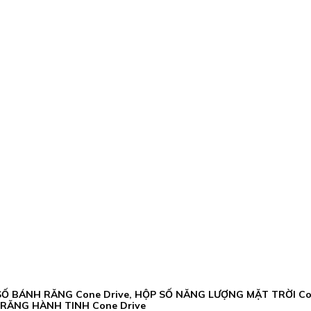
 HỘP SỐ BÁNH RĂNG Cone Drive, HỘP SỐ NĂNG LƯỢNG MẶT TRỜI
 RĂNG HÀNH TINH Cone Drive