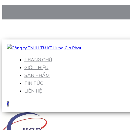
CÔNG TY TNHH TM KT HƯNG GIA PHÁT
Hotline
:
0938 906 663
Email
:
Sales1@hgpvietnam.com
TRANG CHỦ
GIỚI THIỆU
SẢN PHẨM
TIN TỨC
LIÊN HỆ
0