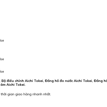
lse
lse
lse
 Bộ điều chỉnh Aichi Tokei, Đồng hồ đo nước Aichi Tokei, Đồng hồ
 âm Aichi Tokei.
 thời gian giao hàng nhanh nhất.