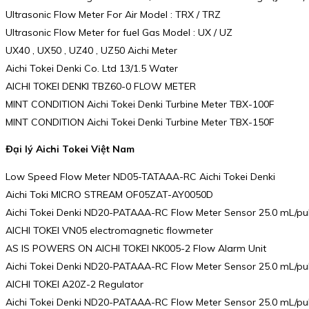
Ultrasonic Flow Meter For Air Model : TRX / TRZ
Ultrasonic Flow Meter for fuel Gas Model : UX / UZ
UX40 , UX50 , UZ40 , UZ50 Aichi Meter
Aichi Tokei Denki Co. Ltd 13/1.5 Water
AICHI TOKEI DENKI TBZ60-0 FLOW METER
MINT CONDITION Aichi Tokei Denki Turbine Meter TBX-100F
MINT CONDITION Aichi Tokei Denki Turbine Meter TBX-150F
Đại lý Aichi Tokei Việt Nam
Low Speed Flow Meter ND05-TATAAA-RC Aichi Tokei Denki
Aichi Toki MICRO STREAM OF05ZAT-AY0050D
Aichi Tokei Denki ND20-PATAAA-RC Flow Meter Sensor 25.0 mL/pu
AICHI TOKEI VN05 electromagnetic flowmeter
AS IS POWERS ON AICHI TOKEI NK005-2 Flow Alarm Unit
Aichi Tokei Denki ND20-PATAAA-RC Flow Meter Sensor 25.0 mL/pu
AICHI TOKEI A20Z-2 Regulator
Aichi Tokei Denki ND20-PATAAA-RC Flow Meter Sensor 25.0 mL/pu