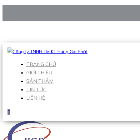
CÔNG TY TNHH TM KT HƯNG GIA PHÁT
Hotline
:
0938 906 663
Email
:
Sales1@hgpvietnam.com
TRANG CHỦ
GIỚI THIỆU
SẢN PHẨM
TIN TỨC
LIÊN HỆ
0