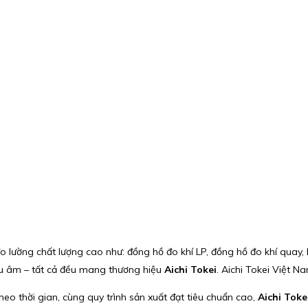
o lường chất lượng cao như: đồng hồ đo khí LP, đồng hồ đo khí quay, 
iêu âm – tất cả đều mang thương hiệu
Aichi Tokei
. Aichi Tokei Việt N
heo thời gian, cùng quy trình sản xuất đạt tiêu chuẩn cao,
Aichi Toke