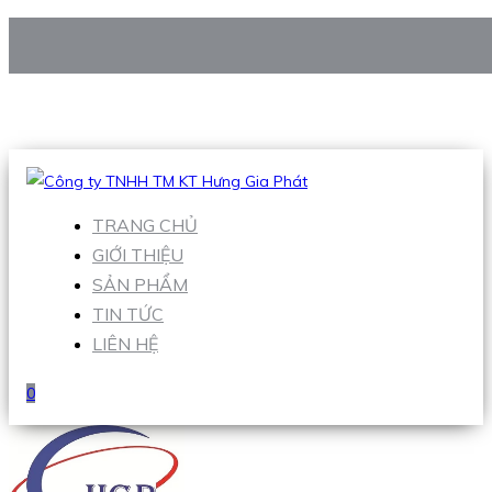
CÔNG TY TNHH TM KT HƯNG GIA PHÁT
Hotline
:
0938 906 663
Email
:
Sales1@hgpvietnam.com
TRANG CHỦ
GIỚI THIỆU
SẢN PHẨM
TIN TỨC
LIÊN HỆ
0