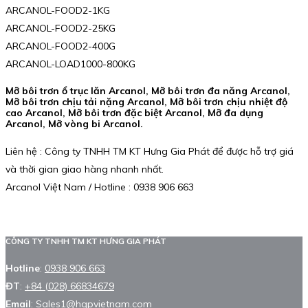
ARCANOL-FOOD2-1KG
ARCANOL-FOOD2-25KG
ARCANOL-FOOD2-400G
ARCANOL-LOAD1000-800KG
Mỡ bôi trơn ổ trục lăn Arcanol, Mỡ bôi trơn đa năng Arcanol,
Mỡ bôi trơn chịu tải nặng Arcanol, Mỡ bôi trơn chịu nhiệt độ
cao Arcanol, Mỡ bôi trơn đặc biệt Arcanol, Mỡ đa dụng
Arcanol, Mỡ vòng bi Arcanol.
Liên hệ : Công ty TNHH TM KT Hưng Gia Phát để được hỗ trợ giá
và thời gian giao hàng nhanh nhất.
Arcanol Việt Nam / Hotline : 0938 906 663
CÔNG TY TNHH TM KT HƯNG GIA PHÁT
Hotline
:
0938 906 663
ĐT
:
+84 (028) 66834679
Email
:
Sales1@hgpvietnam.com