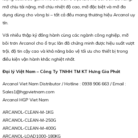
mỡ chịu tải nặng, mỡ chịu nhiệt độ cao, mỡ đặc biệt và mỡ đa
dụng dùng cho vòng bi – tất cả đều mang thương hiệu Arcanol uy
tín.
Với nhiều thập kỷ đồng hành cùng các ngành công nghiệp, mỡ
bôi trơn Arcanol cho ổ trục lăn đã chứng minh được hiệu suất vượt
trội, độ tin cậy cao và khả năng bảo vệ tối ưu cho thiết bị trong
điều kiện vận hành khắc nghiệt nhất.
Đại lý Việt Nam – Công Ty TNHH TM KT Hưng Gia Phát
Arcanol Viet Nam Distributor / Hotline : 0938 906 663 / Email :
Sales1@hgpvietnam.com
Arcanol HGP Viet Nam
ARCANOL-CLEAN-M-1KG
ARCANOL-CLEAN-M-250G
ARCANOL-CLEAN-M-400G
ARCANOL-LOAD1000-180KG