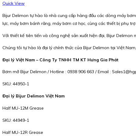
Quick View
Bijur Delimon tự hào là nhà cung cấp hàng đầu các dòng máy bơm
lực, máy bơm bánh răng, máy bơm cơ học, cùng các thiết bị phụ trợ n
Với thiết kế tiên tiến và công nghệ sản xuất hiện đại, Bijur Del
Chúng tôi tự hào là đại lý chính thức của Bijur Delimon tại Việt Na
Đại lý Việt Nam – Công Ty TNHH TM KT Hưng Gia Phát
Bơm mỡ Bijur Delimon / Hotline : 0938 906 663 / Email : Sales1@
SKU: 44950-1
Đại lý Bijur Delimon Việt Nam
Half MU-12M Grease
SKU: 44949-1
Half MU-12R Grease