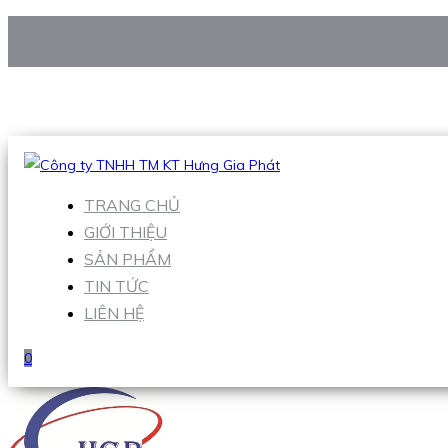
CÔNG TY TNHH TM KT HƯNG GIA PHÁT
Hotline
:
0938 906 663
Email
:
Sales1@hgpvietnam.com
TRANG CHỦ
GIỚI THIỆU
SẢN PHẨM
TIN TỨC
LIÊN HỆ
0