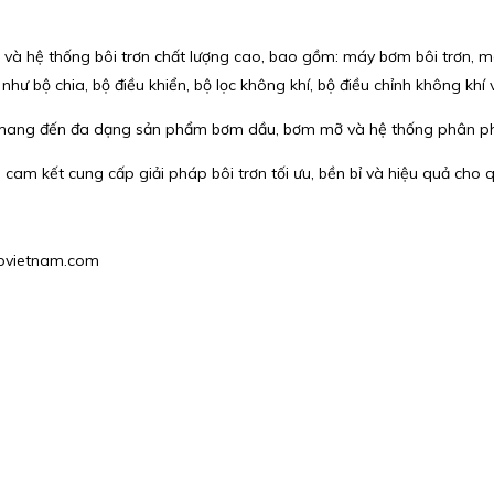
 và hệ thống bôi trơn chất lượng cao, bao gồm: máy bơm bôi trơn,
hư bộ chia, bộ điều khiển, bộ lọc không khí, bộ điều chỉnh không khí 
imon mang đến đa dạng sản phẩm bơm dầu, bơm mỡ và hệ thống phân ph
m, cam kết cung cấp giải pháp bôi trơn tối ưu, bền bỉ và hiệu quả cho
hgpvietnam.com