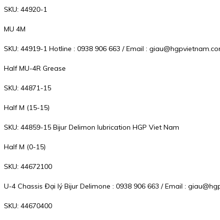
SKU: 44920-1
MU 4M
SKU: 44919-1 Hotline : 0938 906 663 / Email : giau@hgpvietnam.c
Half MU-4R Grease
SKU: 44871-15
Half M (15-15)
SKU: 44859-15 Bijur Delimon lubrication HGP Viet Nam
Half M (0-15)
SKU: 44672100
U-4 Chassis Đại lý Bijur Delimone : 0938 906 663 / Email : giau@
SKU: 44670400