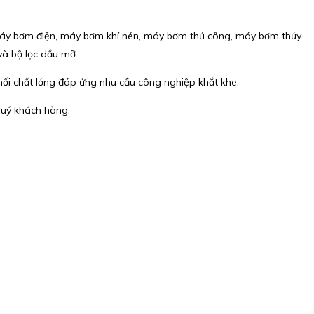
 máy bơm điện, máy bơm khí nén, máy bơm thủ công, máy bơm thủy
và bộ lọc dầu mỡ.
ối chất lỏng đáp ứng nhu cầu công nghiệp khắt khe.
 quý khách hàng.