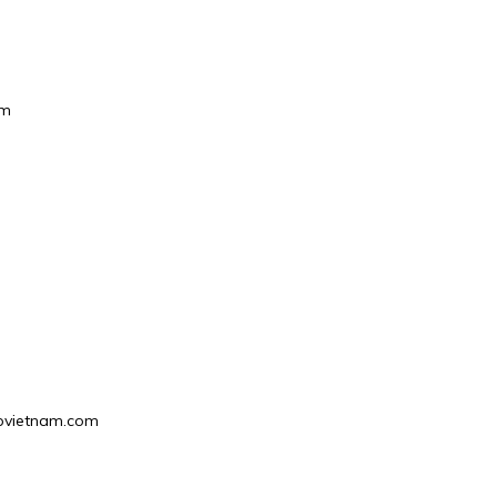
om
hgpvietnam.com