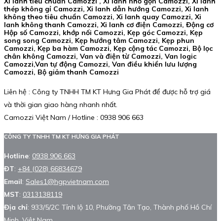
Xi lanh tiêu chuẩn Camozzi , Xi lanh nhỏ gọn Camozzi, Xi lanh
thép không gỉ Camozzi, Xi lanh dẫn hướng Camozzi, Xi lanh
không theo tiêu chuẩn Camozzi, Xi lanh quay Camozzi, Xi
lanh không thanh Camozzi, Xi lanh cơ điện Camozzi, Động cơ
Hộp số Camozzi, khớp nối Camozzi, Kẹp góc Camozzi, Kẹp
song song Camozzi, Kẹp hướng tâm Camozzi, Kẹp phun
Camozzi, Kẹp ba hàm Camozzi, Kẹp cộng tác Camozzi, Bộ lọc
chân không Camozzi, Van và điện từ Camozzi, Van logic
Camozzi,Van tự động Camozzi, Van điều khiển lưu lượng
Camozzi, Bộ giảm thanh Camozzi
Liên hệ : Công ty TNHH TM KT Hưng Gia Phát để được hỗ trợ giá
và thời gian giao hàng nhanh nhất.
Camozzi Việt Nam / Hotline : 0938 906 663
CÔNG TY TNHH TM KT HƯNG GIA PHÁT
Hotline
:
0938 906 663
ĐT
:
+84 (028) 66834679
Email
:
Sales1@hgpvietnam.com
MST
:
0313138119
Địa chỉ
: 933/5/2C Tỉnh lộ 10, Phường Tân Tạo, Thành phố Hồ Chí
Minh, Việt Nam.