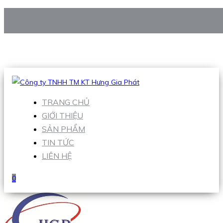
CÔNG TY TNHH TM KT HƯNG GIA PHÁT
Hotline
:
0938 906 663
Email
:
Sales1@hgpvietnam.com
TRANG CHỦ
GIỚI THIỆU
SẢN PHẨM
TIN TỨC
LIÊN HỆ
0