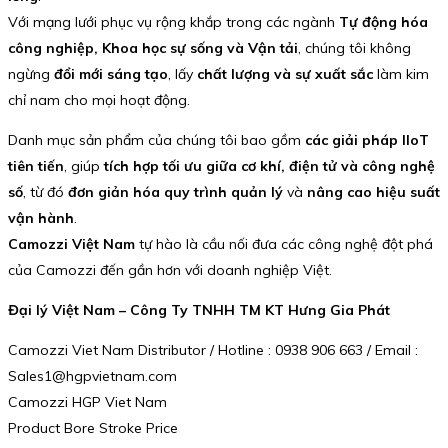
Với mạng lưới phục vụ rộng khắp trong các ngành
Tự động hóa
công nghiệp, Khoa học sự sống và Vận tải
, chúng tôi không
ngừng
đổi mới sáng tạo
, lấy
chất lượng và sự xuất sắc
làm kim
chỉ nam cho mọi hoạt động.
Danh mục sản phẩm của chúng tôi bao gồm
các giải pháp IIoT
tiên tiến
, giúp
tích hợp tối ưu giữa cơ khí, điện tử và công nghệ
số
, từ đó
đơn giản hóa quy trình quản lý
và
nâng cao hiệu suất
vận hành
.
Camozzi Việt Nam
tự hào là cầu nối đưa các công nghệ đột phá
của Camozzi đến gần hơn với doanh nghiệp Việt.
Đại lý Việt Nam – Công Ty TNHH TM KT Hưng Gia Phát
Camozzi Viet Nam Distributor / Hotline : 0938 906 663 / Email :
Sales1@hgpvietnam.com
Camozzi HGP Viet Nam
Product Bore Stroke Price