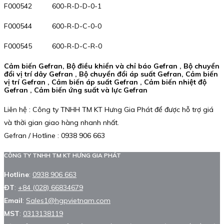
F000542 600-R-D-D-0-1
F000544 600-R-D-C-0-0
F000545 600-R-D-C-R-0
Cảm biến Gefran, Bộ điều khiển và chỉ báo Gefran , Bộ chuyển
đổi vị trí dây Gefran , Bộ chuyển đổi áp suất Gefran, Cảm biến
vị trí Gefran , Cảm biến áp suất Gefran , Cảm biến nhiệt độ
Gefran , Cảm biến ứng suất và lực Gefran
Liên hệ : Công ty TNHH TM KT Hưng Gia Phát để được hỗ trợ giá
và thời gian giao hàng nhanh nhất.
Gefran / Hotline : 0938 906 663
CÔNG TY TNHH TM KT HƯNG GIA PHÁT
Hotline
:
0938 906 663
ĐT
:
+84 (028) 66834679
Email
:
Sales1@hgpvietnam.com
MST
:
0313138119