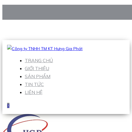
CÔNG TY TNHH TM KT HƯNG GIA PHÁT
Hotline
:
0938 906 663
Email
:
Sales1@hgpvietnam.com
TRANG CHỦ
GIỚI THIỆU
SẢN PHẨM
TIN TỨC
LIÊN HỆ
0