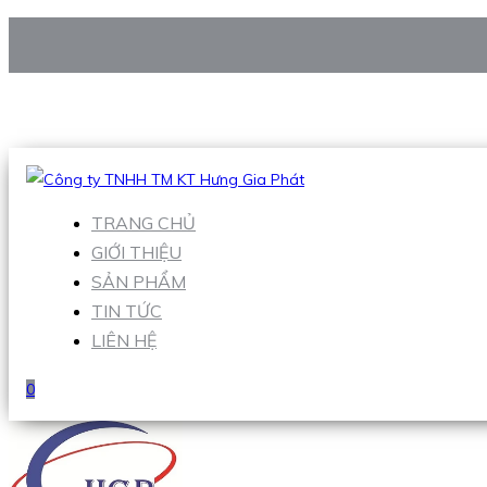
CÔNG TY TNHH TM KT HƯNG GIA PHÁT
Hotline
:
0938 906 663
Email
:
Sales1@hgpvietnam.com
TRANG CHỦ
GIỚI THIỆU
SẢN PHẨM
TIN TỨC
LIÊN HỆ
0