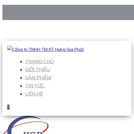
CÔNG TY TNHH TM KT HƯNG GIA PHÁT
Hotline
:
0938 906 663
Email
:
Sales1@hgpvietnam.com
TRANG CHỦ
GIỚI THIỆU
SẢN PHẨM
TIN TỨC
LIÊN HỆ
0