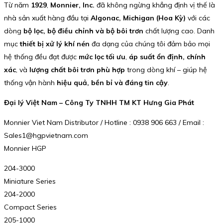
Từ năm
1929
,
Monnier, Inc.
đã không ngừng khẳng định vị thế là
nhà sản xuất hàng đầu tại
Algonac, Michigan (Hoa Kỳ)
với các
dòng
bộ lọc, bộ điều chỉnh và bộ bôi trơn
chất lượng cao. Danh
mục
thiết bị xử lý khí nén
đa dạng của chúng tôi đảm bảo mọi
hệ thống đều đạt được
mức lọc tối ưu
,
áp suất ổn định, chính
xác
, và
lượng chất bôi trơn phù hợp
trong dòng khí – giúp hệ
thống vận hành
hiệu quả, bền bỉ và đáng tin cậy
.
Đại lý Việt Nam – Công Ty TNHH TM KT Hưng Gia Phát
Monnier Viet Nam Distributor / Hotline : 0938 906 663 / Email :
Sales1@hgpvietnam.com
Monnier HGP
204-3000
Miniature Series
204-2000
Compact Series
205-1000