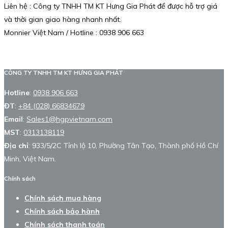
Liên hệ : Công ty TNHH TM KT Hưng Gia Phát để được hỗ trợ giá
và thời gian giao hàng nhanh nhất.
Monnier Việt Nam / Hotline : 0938 906 663
CÔNG TY TNHH TM KT HƯNG GIA PHÁT
Hotline
:
0938 906 663
ĐT
:
+84 (028) 66834679
Email
:
Sales1@hgpvietnam.com
MST
:
0313138119
Địa chỉ
: 933/5/2C Tỉnh lộ 10, Phường Tân Tạo, Thành phố Hồ Chí
Minh, Việt Nam.
Chính sách
Chính sách mua hàng
Chính sách bảo hành
Chính sách thanh toán