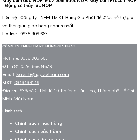
Máy bơm dầu NOP, Máy bơm nước NOP, Máy bơm Procon NOP
, Động cơ thủy lực NOP.
Liên hệ : Công ty TNHH TM KT Hưng Gia Phát để được hỗ trợ giá
và thời gian giao hàng nhanh nhất.
Hotline : 0938 906 663
CÔNG TY TNHH TM KT HƯNG GIA PHÁT
Hotline
:
0938 906 663
ĐT
:
+84 (028) 66834679
Email
:
Sales1@hgpvietnam.com
MST
:
0313138119
Địa chỉ
: 933/5/2C Tỉnh lộ 10, Phường Tân Tạo, Thành phố Hồ Chí
Minh, Việt Nam.
Chính sách
Chính sách mua hàng
Chính sách bảo hành
Chính sách thanh toán