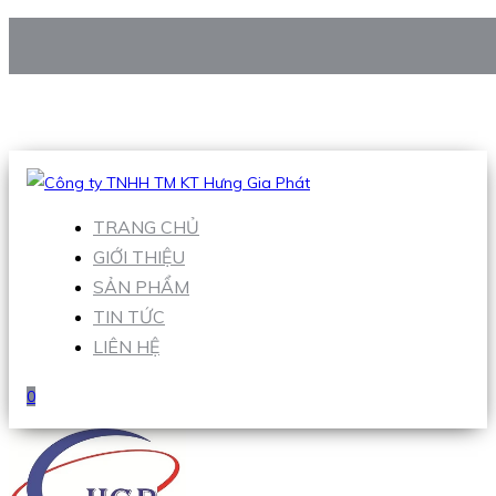
CÔNG TY TNHH TM KT HƯNG GIA PHÁT
Hotline
:
0938 906 663
Email
:
Sales1@hgpvietnam.com
TRANG CHỦ
GIỚI THIỆU
SẢN PHẨM
TIN TỨC
LIÊN HỆ
0