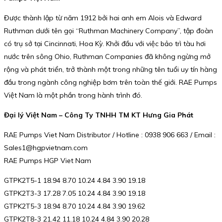
Được thành lập từ năm 1912 bởi hai anh em Alois và Edward
Ruthman dưới tên gọi “Ruthman Machinery Company”, tập đoàn
có trụ sở tại Cincinnati, Hoa Kỳ. Khởi đầu với việc bảo trì tàu hơi
nước trên sông Ohio, Ruthman Companies đã không ngừng mở
rộng và phát triển, trở thành một trong những tên tuổi uy tín hàng
đầu trong ngành công nghiệp bơm trên toàn thế giới. RAE Pumps
Việt Nam là một phần trong hành trình đó.
Đại lý Việt Nam – Công Ty TNHH TM KT Hưng Gia Phát
RAE Pumps Viet Nam Distributor / Hotline : 0938 906 663 / Email :
Sales1@hgpvietnam.com
RAE Pumps HGP Viet Nam
GTPK2T5-1 18.94 8.70 10.24 4.84 3.90 19.18
GTPK2T3-3 17.28 7.05 10.24 4.84 3.90 19.18
GTPK2T5-3 18.94 8.70 10.24 4.84 3.90 19.62
GTPK2T8-3 21.42 11.18 10.24 4.84 3.90 20.28