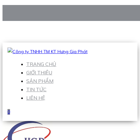
CÔNG TY TNHH TM KT HƯNG GIA PHÁT
Hotline
:
0938 906 663
Email
:
Sales1@hgpvietnam.com
TRANG CHỦ
GIỚI THIỆU
SẢN PHẨM
TIN TỨC
LIÊN HỆ
0