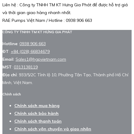
Liên hệ : Công ty TNHH TM KT Hưng Gia Phát để được hỗ trợ giá
và thời gian giao hàng nhanh nhất.
RAE Pumps Việt Nam / Hotline : 0938 906 663
CÔNG TY TNHH TM KT HƯNG GIA PHÁT
Hotline
:
0938 906 663
ĐT
:
+84 (028) 66834679
Email
:
Sales1@hgpvietnam.com
MST
:
0313138119
Địa chỉ
: 933/5/2C Tỉnh lộ 10, Phường Tân Tạo, Thành phố Hồ Chí
Minh, Việt Nam.
Chính sách
Chính sách mua hàng
Chính sách bảo hành
Chính sách thanh toán
Chính sách vận chuyển và giao nhận