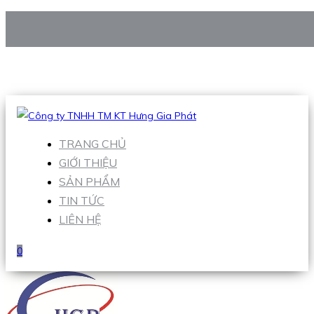
CÔNG TY TNHH TM KT HƯNG GIA PHÁT
Hotline
:
0938 906 663
Email
:
Sales1@hgpvietnam.com
TRANG CHỦ
GIỚI THIỆU
SẢN PHẨM
TIN TỨC
LIÊN HỆ
0