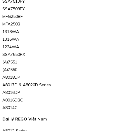
SSA7513FY
SSA7509FY
MFG250BF
MFA250B
1318WA
1316WA
1224WA
SSA7550PX
(A)7551
(A)7550
A8018DP
A8017D & A8020D Series
A8016DP
A8016DBC
A8014C
Đại lý REGO Việt Nam
A8012 Series