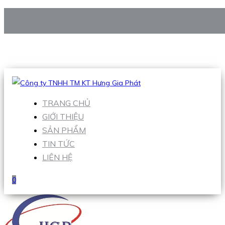
CÔNG TY TNHH TM KT HƯNG GIA PHÁT
Hotline
:
0938 906 663
Email
:
Sales1@hgpvietnam.com
TRANG CHỦ
GIỚI THIỆU
SẢN PHẨM
TIN TỨC
LIÊN HỆ
0