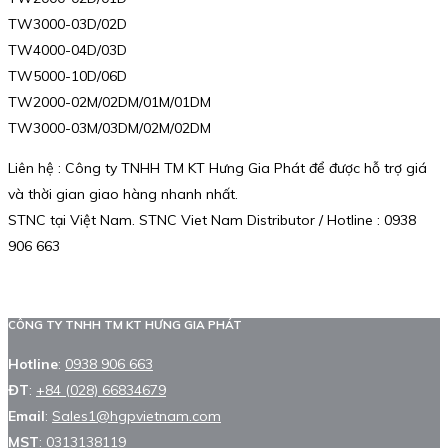
TW3000-03D/02D
TW4000-04D/03D
TW5000-10D/06D
TW2000-02M/02DM/01M/01DM
TW3000-03M/03DM/02M/02DM
Liên hệ : Công ty TNHH TM KT Hưng Gia Phát để được hỗ trợ giá
và thời gian giao hàng nhanh nhất.
STNC tại Việt Nam. STNC Viet Nam Distributor / Hotline : 0938
906 663
CÔNG TY TNHH TM KT HƯNG GIA PHÁT
Hotline
:
0938 906 663
ĐT
:
+84 (028) 66834679
Email
:
Sales1@hgpvietnam.com
MST
:
0313138119