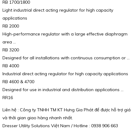
RB 1700/1800
Light industrial direct acting regulator for high capacity
applications
RB 2000
High-performance regulator with a large effective diaphragm
area …
RB 3200
Designed for all installations with continuous consumption or …
RB 4000
Industrial direct acting regulator for high capacity applications
RB 4600 & 4700
Designed for use in industrial and distribution applications …
RR16
Liên hệ : Công ty TNHH TM KT Hưng Gia Phát để được hỗ trợ giá
và thời gian giao hàng nhanh nhất.
Dresser Utility Solutions Việt Nam / Hotline : 0938 906 663