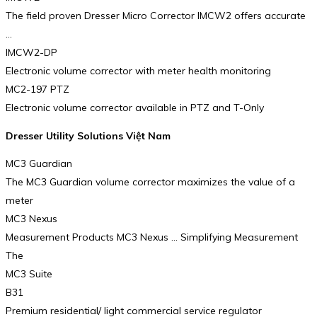
The field proven Dresser Micro Corrector IMCW2 offers accurate
…
IMCW2-DP
Electronic volume corrector with meter health monitoring
MC2-197 PTZ
Electronic volume corrector available in PTZ and T-Only
Dresser Utility Solutions Việt Nam
MC3 Guardian
The MC3 Guardian volume corrector maximizes the value of a
meter
MC3 Nexus
Measurement Products MC3 Nexus … Simplifying Measurement
The
MC3 Suite
B31
Premium residential/ light commercial service regulator