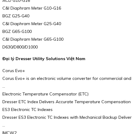
ACD G10-G16
C&I Diaphram Meter G10-G16
BGZ G25-G40
C&I Diaphram Meter G25-G40
BGZ G65-G100
C&I Diaphram Meter G65-G100
D630/D800/D1000
Đại lý Dresser Utility Solutions Việt Nam
Corus Evo+
Corus Evo+ is an electronic volume converter for commercial and
…
Electronic Temperature Compensator (ETC)
Dresser ETC Index Delivers Accurate Temperature Compensation
ES3 Electronic TC Indexes
Dresser ES3 Electronic TC Indexes with Mechanical Backup Deliver
…
IMCW2