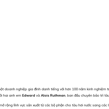
một doanh nghiệp gia đình danh tiếng với hơn 100 năm kinh nghiệm 
bởi hai anh em
Edward
và
Alois Ruthman
, ban đầu chuyên bảo trì tà
mở rộng lĩnh vực sản xuất từ các bộ phận cho tàu hơi nước sang các 