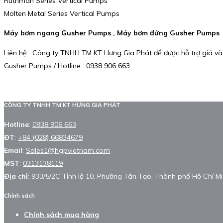
Ruthman Series Vertical Pumps
Molten Metal Series Vertical Pumps
Máy bơm ngang Gusher Pumps , Máy bơm đứng Gusher Pumps
Liên hệ : Công ty TNHH TM KT Hưng Gia Phát để được hỗ trợ giá và
Gusher Pumps / Hotline : 0938 906 663
CÔNG TY TNHH TM KT HƯNG GIA PHÁT
Hotline
:
0938 906 663
ĐT
:
+84 (028) 66834679
Email
:
Sales1@hgpvietnam.com
MST
:
0313138119
Địa chỉ
: 933/5/2C Tỉnh lộ 10, Phường Tân Tạo, Thành phố Hồ Chí Mi
Chính sách
Chính sách mua hàng