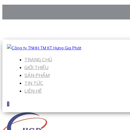
CÔNG TY TNHH TM KT HƯNG GIA PHÁT
Hotline
:
0938 906 663
Email
:
Sales1@hgpvietnam.com
TRANG CHỦ
GIỚI THIỆU
SẢN PHẨM
TIN TỨC
LIÊN HỆ
0