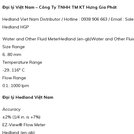
Đại lý Việt Nam – Công Ty TNHH TM KT Hưng Gia Phát
Hedland Viet Nam Distributor / Hotline : 0938 906 663 / Email : 
Hedland HGP
Water and Other Fluid MeterHedland (en-gb)Water and Other Flui
Size Range
6…80 mm
Temperature Range
-29…116° C
Flow Range
0.1…1000 lpm
Đại lý Hedland Việt Nam
Accuracy
±2% (1/4 in. is +7%)
EZ-View® Flow Meter
Hedland (en-gb)