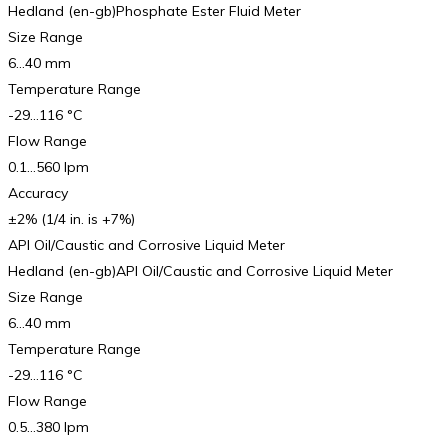
Hedland (en-gb)Phosphate Ester Fluid Meter
Size Range
6…40 mm
Temperature Range
-29…116 °C
Flow Range
0.1…560 lpm
Accuracy
±2% (1/4 in. is +7%)
API Oil/Caustic and Corrosive Liquid Meter
Hedland (en-gb)API Oil/Caustic and Corrosive Liquid Meter
Size Range
6…40 mm
Temperature Range
-29…116 °C
Flow Range
0.5…380 lpm