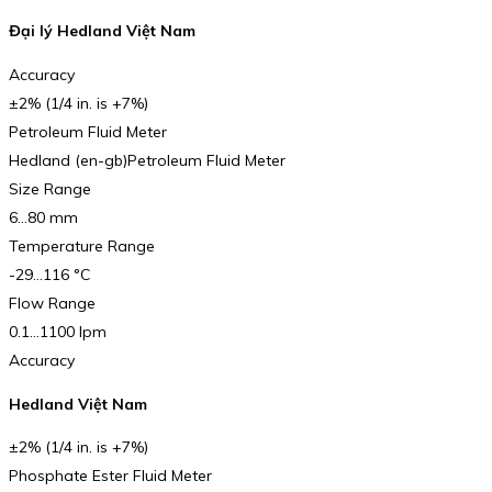
Đại lý Hedland Việt Nam
Accuracy
±2% (1/4 in. is +7%)
Petroleum Fluid Meter
Hedland (en-gb)Petroleum Fluid Meter
Size Range
6…80 mm
Temperature Range
-29…116 °C
Flow Range
0.1…1100 lpm
Accuracy
Hedland Việt Nam
±2% (1/4 in. is +7%)
Phosphate Ester Fluid Meter