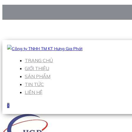
CÔNG TY TNHH TM KT HƯNG GIA PHÁT
Hotline
:
0938 906 663
Email
:
Sales1@hgpvietnam.com
TRANG CHỦ
GIỚI THIỆU
SẢN PHẨM
TIN TỨC
LIÊN HỆ
0