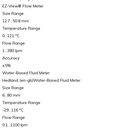
EZ-View® Flow Meter
Size Range
12.7…50.8 mm
Temperature Range
0…121 °C
Flow Range
1…380 lpm
Accuracy
±5%
Water-Based Fluid Meter
Hedland (en-gb)Water-Based Fluid Meter
Size Range
6…80 mm
Temperature Range
-29…116 °C
Flow Range
0.1…1100 lpm