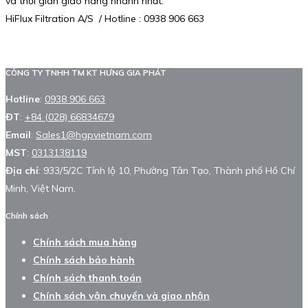
và thời gian giao hàng nhanh nhất.
HiFlux Filtration A/S / Hotline : 0938 906 663
CÔNG TY TNHH TM KT HƯNG GIA PHÁT
Hotline
:
0938 906 663
ĐT
:
+84 (028) 66834679
Email
:
Sales1@hgpvietnam.com
MST
:
0313138119
Địa chỉ
: 933/5/2C Tỉnh lộ 10, Phường Tân Tạo, Thành phố Hồ Chí
Minh, Việt Nam.
Chính sách
Chính sách mua hàng
Chính sách bảo hành
Chính sách thanh toán
Chính sách vận chuyển và giao nhận