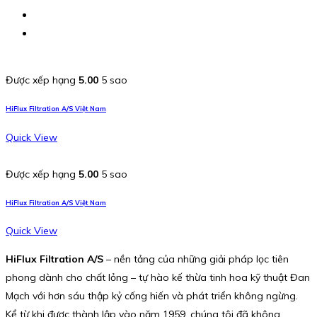
Được xếp hạng
5.00
5 sao
HiFlux Filtration A/S Việt Nam
Quick View
Được xếp hạng
5.00
5 sao
HiFlux Filtration A/S Việt Nam
Quick View
HiFlux Filtration A/S
– nền tảng của những giải pháp lọc tiên
phong dành cho chất lỏng – tự hào kế thừa tinh hoa kỹ thuật Đan
Mạch với hơn sáu thập kỷ cống hiến và phát triển không ngừng.
Kể từ khi được thành lập vào năm 1959, chúng tôi đã không