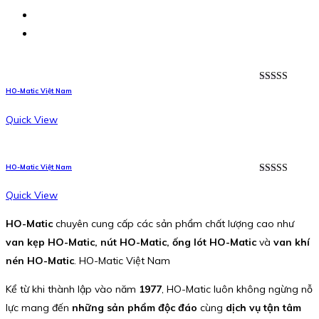
Được xếp
HO-Matic Việt Nam
hạng
5.00
5
sao
Quick View
HO-Matic Việt Nam
Được xếp
hạng
5.00
5
Quick View
sao
HO-Matic
chuyên cung cấp các sản phẩm chất lượng cao như
van kẹp HO-Matic, nút HO-Matic, ống lót HO-Matic
và
van khí
nén HO-Matic
. HO-Matic Việt Nam
Kể từ khi thành lập vào năm
1977
, HO-Matic luôn không ngừng nỗ
lực mang đến
những sản phẩm độc đáo
cùng
dịch vụ tận tâm