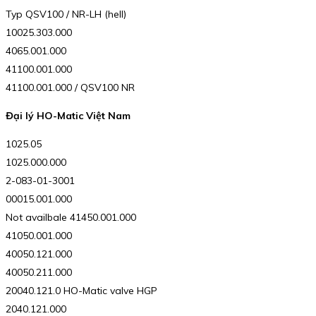
Typ QSV100 / NR-LH (hell)
10025.303.000
4065.001.000
41100.001.000
41100.001.000 / QSV100 NR
Đại lý HO-Matic Việt Nam
1025.05
1025.000.000
2-083-01-3001
00015.001.000
Not availbale 41450.001.000
41050.001.000
40050.121.000
40050.211.000
20040.121.0 HO-Matic valve HGP
2040.121.000