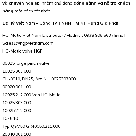
và chuyên nghiệp
, nhằm chủ động
đồng hành và hỗ trợ khách
hàng
một cách tốt nhất.
Đại lý Việt Nam – Công Ty TNHH TM KT Hưng Gia Phát
HO-Matic Viet Nam Distributor / Hotline : 0938 906 663 / Email :
Sales1@hgpvietnam.com
HO-Matic valve HGP
00025 large pinch valve
10025.303.000
CH-8910, DN25, Art. N: 10025303000
00020.001.100
10025.212.000 Van HO-Matic
10025.303.000
10025.212.000
1025.10
Typ QSV50 G (40050.211.000)
20040.001.100