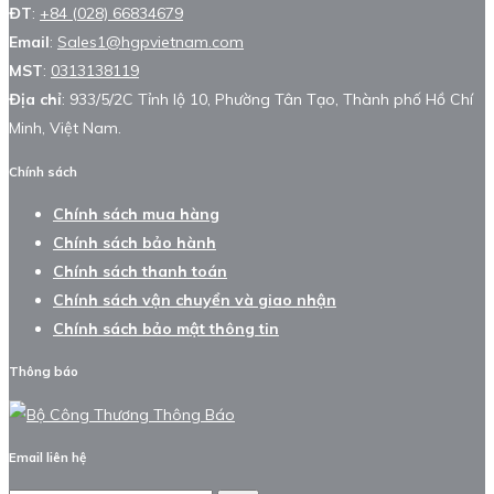
ĐT
:
+84 (028) 66834679
Email
:
Sales1@hgpvietnam.com
MST
:
0313138119
Địa chỉ
: 933/5/2C Tỉnh lộ 10, Phường Tân Tạo, Thành phố Hồ Chí
Minh, Việt Nam.
Chính sách
Chính sách mua hàng
Chính sách bảo hành
Chính sách thanh toán
Chính sách vận chuyển và giao nhận
Chính sách bảo mật thông tin
Thông báo
Email liên hệ