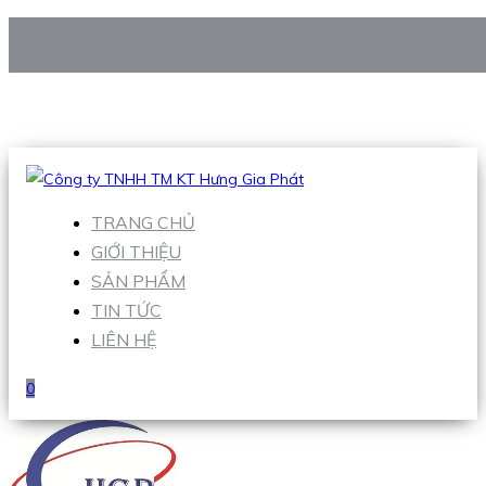
CÔNG TY TNHH TM KT HƯNG GIA PHÁT
Hotline
:
0938 906 663
Email
:
Sales1@hgpvietnam.com
TRANG CHỦ
GIỚI THIỆU
SẢN PHẨM
TIN TỨC
LIÊN HỆ
0