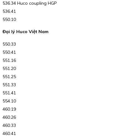
536.34 Huco coupling HGP
536.41
550.10
Đại lý Huco Việt Nam
550.33
550.41
551.16
551.20
551.25
551.33
551.41
554.10
460.19
460.26
460.33
460.41