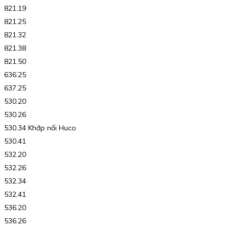
821.19
821.25
821.32
821.38
821.50
636.25
637.25
530.20
530.26
530.34 Khớp nối Huco
530.41
532.20
532.26
532.34
532.41
536.20
536.26