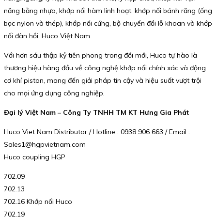
năng bằng nhựa, khớp nối hàm linh hoạt, khớp nối bánh răng (ống
bọc nylon và thép), khớp nối cứng, bộ chuyển đổi lỗ khoan và khớp
nối đàn hồi. Huco Việt Nam
Với hơn sáu thập kỷ tiên phong trong đổi mới, Huco tự hào là
thương hiệu hàng đầu về công nghệ khớp nối chính xác và động
cơ khí piston, mang đến giải pháp tin cậy và hiệu suất vượt trội
cho mọi ứng dụng công nghiệp.
Đại lý Việt Nam – Công Ty TNHH TM KT Hưng Gia Phát
Huco Viet Nam Distributor / Hotline : 0938 906 663 / Email :
Sales1@hgpvietnam.com
Huco coupling HGP
702.09
702.13
702.16 Khớp nối Huco
702.19