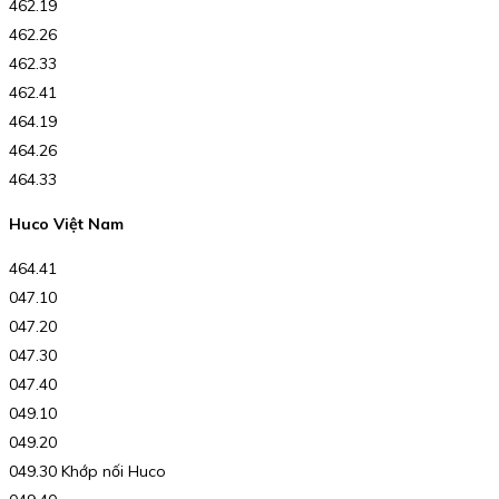
462.19
462.26
462.33
462.41
464.19
464.26
464.33
Huco Việt Nam
464.41
047.10
047.20
047.30
047.40
049.10
049.20
049.30 Khớp nối Huco