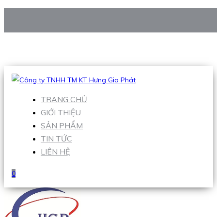
CÔNG TY TNHH TM KT HƯNG GIA PHÁT
Hotline
:
0938 906 663
Email
:
Sales1@hgpvietnam.com
TRANG CHỦ
GIỚI THIỆU
SẢN PHẨM
TIN TỨC
LIÊN HỆ
0