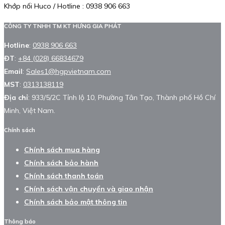
Khớp nối Huco / Hotline : 0938 906 663
CÔNG TY TNHH TM KT HƯNG GIA PHÁT
Hotline
:
0938 906 663
ĐT
:
+84 (028) 66834679
Email
:
Sales1@hgpvietnam.com
MST
:
0313138119
Địa chỉ
: 933/5/2C Tỉnh lộ 10, Phường Tân Tạo, Thành phố Hồ Chí
Minh, Việt Nam.
Chính sách
Chính sách mua hàng
Chính sách bảo hành
Chính sách thanh toán
Chính sách vận chuyển và giao nhận
Chính sách bảo mật thông tin
Thông báo