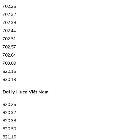
702.25
702.32
702.38
702.44
702.51
702.57
702.64
703.09
820.16
820.19
Đại lý Huco Việt Nam
820.25
820.32
820.38
820.50
821.16