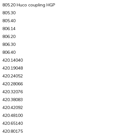
805.20 Huco coupling HGP
805.30
805.40
806.14
806.20
806.30
806.40
420.14040
420.19048
420.24052
420.28066
420.32076
420.38083
420.42092
420.48100
420.65140
420.80175