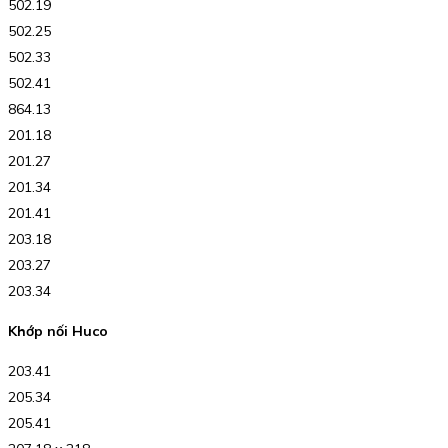
502.19
502.25
502.33
502.41
864.13
201.18
201.27
201.34
201.41
203.18
203.27
203.34
Khớp nối Huco
203.41
205.34
205.41