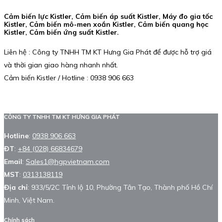
Cảm biến lực Kistler, Cảm biến áp suất Kistler, Máy đo gia tốc
Kistler, Cảm biến mô-men xoắn Kistler, Cảm biến quang học
Kistler, Cảm biến ứng suất Kistler.
Liên hệ : Công ty TNHH TM KT Hưng Gia Phát để được hỗ trợ giá
và thời gian giao hàng nhanh nhất.
Cảm biến Kistler / Hotline : 0938 906 663
CÔNG TY TNHH TM KT HƯNG GIA PHÁT
Hotline
:
0938 906 663
ĐT
:
+84 (028) 66834679
Email
:
Sales1@hgpvietnam.com
MST
:
0313138119
Địa chỉ
: 933/5/2C Tỉnh lộ 10, Phường Tân Tạo, Thành phố Hồ Chí
Minh, Việt Nam.
Chính sách