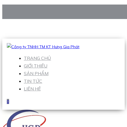
CÔNG TY TNHH TM KT HƯNG GIA PHÁT
Hotline
:
0938 906 663
Email
:
Sales1@hgpvietnam.com
TRANG CHỦ
GIỚI THIỆU
SẢN PHẨM
TIN TỨC
LIÊN HỆ
0