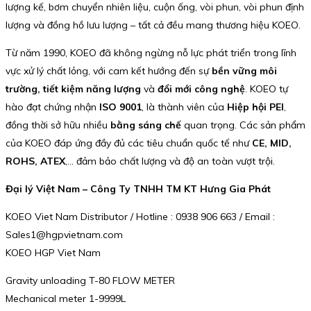
lượng kế, bơm chuyển nhiên liệu, cuộn ống, vòi phun, vòi phun định
lượng và đồng hồ lưu lượng – tất cả đều mang thương hiệu KOEO.
Từ năm 1990, KOEO đã không ngừng nỗ lực phát triển trong lĩnh
vực xử lý chất lỏng, với cam kết hướng đến sự
bền vững môi
trường, tiết kiệm năng lượng
và
đổi mới công nghệ
. KOEO tự
hào đạt chứng nhận
ISO 9001
, là thành viên của
Hiệp hội PEI
,
đồng thời sở hữu nhiều
bằng sáng chế
quan trọng. Các sản phẩm
của KOEO đáp ứng đầy đủ các tiêu chuẩn quốc tế như
CE, MID,
ROHS, ATEX
,… đảm bảo chất lượng và độ an toàn vượt trội.
Đại lý Việt Nam – Công Ty TNHH TM KT Hưng Gia Phát
KOEO Viet Nam Distributor / Hotline : 0938 906 663 / Email :
Sales1@hgpvietnam.com
KOEO HGP Viet Nam
Gravity unloading T-80 FLOW METER
Mechanical meter 1-9999L