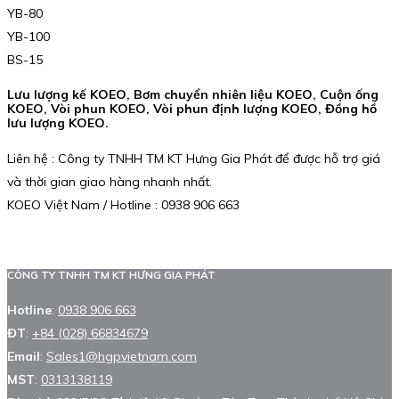
YB-80
YB-100
BS-15
Lưu lượng kế KOEO, Bơm chuyển nhiên liệu KOEO, Cuộn ống
KOEO, Vòi phun KOEO, Vòi phun định lượng KOEO, Đồng hồ
lưu lượng KOEO.
Liên hệ : Công ty TNHH TM KT Hưng Gia Phát để được hỗ trợ giá
và thời gian giao hàng nhanh nhất.
KOEO Việt Nam / Hotline : 0938 906 663
CÔNG TY TNHH TM KT HƯNG GIA PHÁT
Hotline
:
0938 906 663
ĐT
:
+84 (028) 66834679
Email
:
Sales1@hgpvietnam.com
MST
:
0313138119