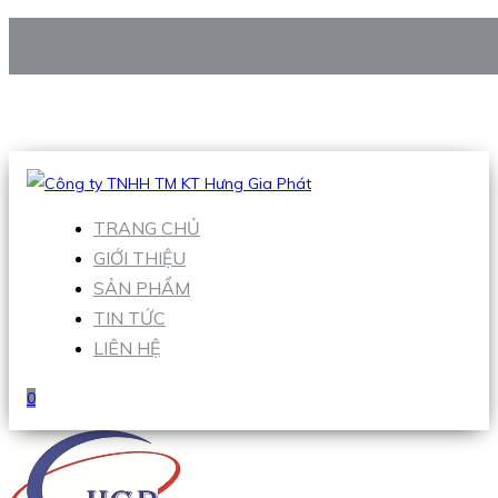
CÔNG TY TNHH TM KT HƯNG GIA PHÁT
Hotline
:
0938 906 663
Email
:
Sales1@hgpvietnam.com
TRANG CHỦ
GIỚI THIỆU
SẢN PHẨM
TIN TỨC
LIÊN HỆ
0