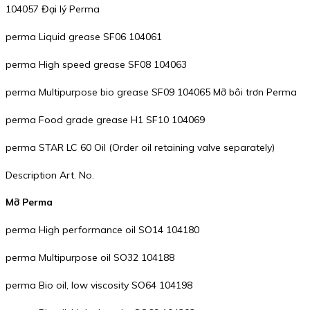
104057 Đại lý Perma
perma Liquid grease SF06 104061
perma High speed grease SF08 104063
perma Multipurpose bio grease SF09 104065 Mỡ bôi trơn Perma
perma Food grade grease H1 SF10 104069
perma STAR LC 60 Oil (Order oil retaining valve separately)
Description Art. No.
Mỡ Perma
perma High performance oil SO14 104180
perma Multipurpose oil SO32 104188
perma Bio oil, low viscosity SO64 104198