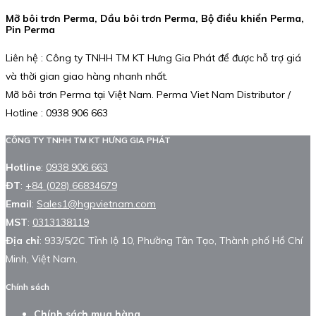
Mỡ bôi trơn Perma, Dầu bôi trơn Perma, Bộ điều khiển Perma,
Pin Perma
Liên hệ : Công ty TNHH TM KT Hưng Gia Phát để được hỗ trợ giá
và thời gian giao hàng nhanh nhất.
Mỡ bôi trơn Perma tại Việt Nam. Perma Viet Nam Distributor /
Hotline : 0938 906 663
CÔNG TY TNHH TM KT HƯNG GIA PHÁT
Hotline
:
0938 906 663
ĐT
:
+84 (028) 66834679
Email
:
Sales1@hgpvietnam.com
MST
:
0313138119
Địa chỉ
: 933/5/2C Tỉnh lộ 10, Phường Tân Tạo, Thành phố Hồ Chí
Minh, Việt Nam.
Chính sách
Chính sách mua hàng