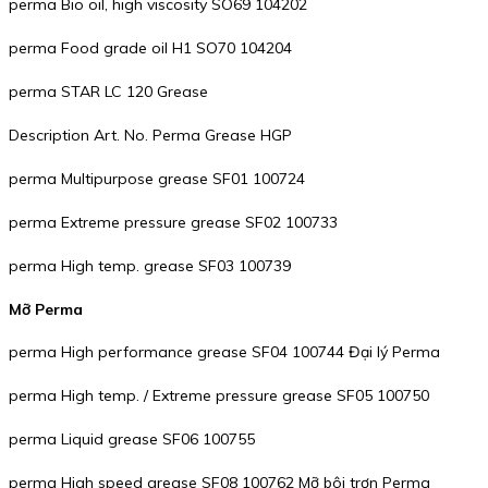
perma Bio oil, high viscosity SO69 104202
perma Food grade oil H1 SO70 104204
perma STAR LC 120 Grease
Description Art. No. Perma Grease HGP
perma Multipurpose grease SF01 100724
perma Extreme pressure grease SF02 100733
perma High temp. grease SF03 100739
Mỡ Perma
perma High performance grease SF04 100744 Đại lý Perma
perma High temp. / Extreme pressure grease SF05 100750
perma Liquid grease SF06 100755
perma High speed grease SF08 100762 Mỡ bôi trơn Perma