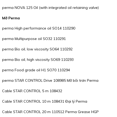
perma NOVA 125 Oil (with integrated oil retaining valve)
Mỡ Perma
perma High performance oil SO14 110290
perma Multipurpose oil SO32 110291
perma Bio oil, low viscosity SO64 110292
perma Bio oil, high viscosity SO69 110293
perma Food grade oil H1 SO70 110294
perma STAR CONTROL Drive 108985 Mỡ bôi trơn Perma
Cable STAR CONTROL 5 m 108432
Cable STAR CONTROL 10 m 108431 Đại lý Perma
Cable STAR CONTROL 20 m 110512 Perma Grease HGP