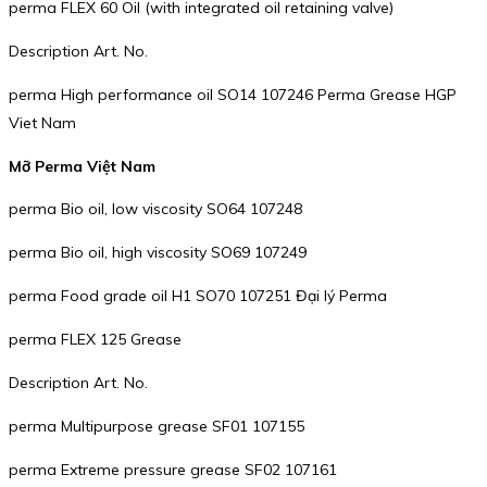
perma FLEX 60 Oil (with integrated oil retaining valve)
Description Art. No.
perma High performance oil SO14 107246 Perma Grease HGP
Viet Nam
Mỡ Perma Việt Nam
perma Bio oil, low viscosity SO64 107248
perma Bio oil, high viscosity SO69 107249
perma Food grade oil H1 SO70 107251 Đại lý Perma
perma FLEX 125 Grease
Description Art. No.
perma Multipurpose grease SF01 107155
perma Extreme pressure grease SF02 107161