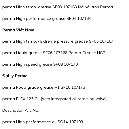
perma High temp. grease SF03 107163 Mỡ bôi trơn Perma
perma High performance grease SF04 107164
Perma Việt Nam
perma High temp. / Extreme pressure grease SF05 107167
perma Liquid grease SF06 107168 Perma Grease HGP
perma High speed grease SF08 107170
Đại lý Perma
perma Food grade grease H1 SF10 107173
perma FLEX 125 Oil (with integrated oil retaining valve)
Description Art. No.
perma High performance oil SO14 107199