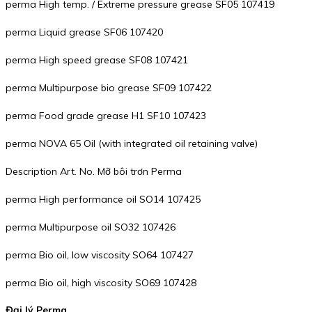
perma High temp. / Extreme pressure grease SF05 107419
perma Liquid grease SF06 107420
perma High speed grease SF08 107421
perma Multipurpose bio grease SF09 107422
perma Food grade grease H1 SF10 107423
perma NOVA 65 Oil (with integrated oil retaining valve)
Description Art. No. Mỡ bôi trơn Perma
perma High performance oil SO14 107425
perma Multipurpose oil SO32 107426
perma Bio oil, low viscosity SO64 107427
perma Bio oil, high viscosity SO69 107428
Đại lý Perma