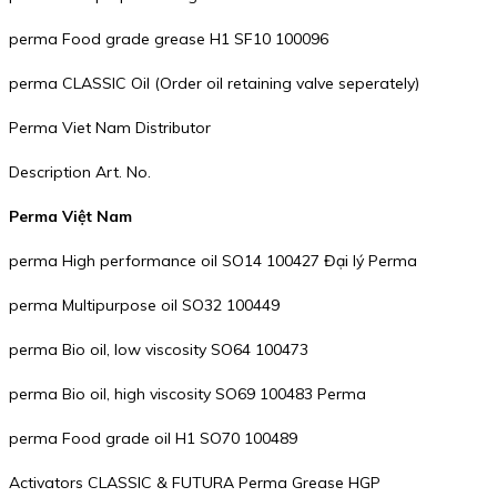
perma Food grade grease H1 SF10 100096
perma CLASSIC Oil (Order oil retaining valve seperately)
Perma Viet Nam Distributor
Description Art. No.
Perma Việt Nam
perma High performance oil SO14 100427 Đại lý Perma
perma Multipurpose oil SO32 100449
perma Bio oil, low viscosity SO64 100473
perma Bio oil, high viscosity SO69 100483 Perma
perma Food grade oil H1 SO70 100489
Activators CLASSIC & FUTURA Perma Grease HGP