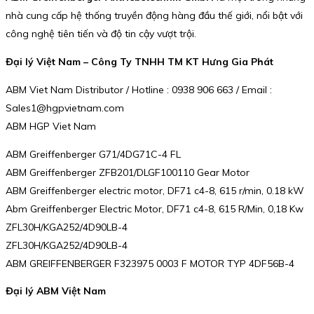
nhà cung cấp hệ thống truyền động hàng đầu thế giới, nổi bật với
công nghệ tiên tiến và độ tin cậy vượt trội.
Đại lý Việt Nam – Công Ty TNHH TM KT Hưng Gia Phát
ABM Viet Nam Distributor / Hotline : 0938 906 663 / Email :
Sales1@hgpvietnam.com
ABM HGP Viet Nam
ABM Greiffenberger G71/4DG71C-4 FL
ABM Greiffenberger ZFB201/DLGF100110 Gear Motor
ABM Greiffenberger electric motor, DF71 c4-8, 615 r/min, 0.18 kW
Abm Greiffenberger Electric Motor, DF71 c4-8, 615 R/Min, 0,18 Kw
ZFL30H/KGA252/4D90LB-4
ZFL30H/KGA252/4D90LB-4
ABM GREIFFENBERGER F323975 0003 F MOTOR TYP 4DF56B-4
Đại lý ABM Việt Nam