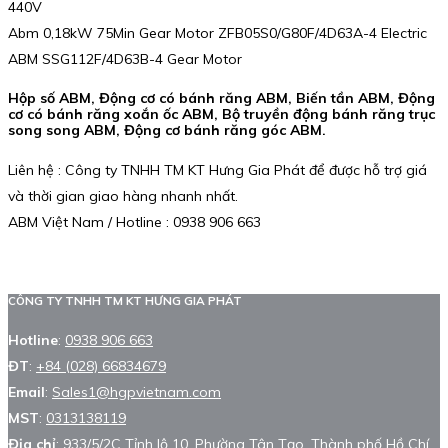
440V
Abm 0,18kW 75Min Gear Motor ZFB05S0/G80F/4D63A-4 Electric
ABM SSG112F/4D63B-4 Gear Motor
Hộp số ABM, Động cơ có bánh răng ABM, Biến tần ABM, Động
cơ có bánh răng xoắn ốc ABM, Bộ truyền động bánh răng trục
song song ABM, Động cơ bánh răng góc ABM.
Liên hệ : Công ty TNHH TM KT Hưng Gia Phát để được hỗ trợ giá
và thời gian giao hàng nhanh nhất.
ABM Việt Nam / Hotline : 0938 906 663
CÔNG TY TNHH TM KT HƯNG GIA PHÁT
Hotline
:
0938 906 663
ĐT
:
+84 (028) 66834679
Email
:
Sales1@hgpvietnam.com
MST
:
0313138119
Địa chỉ
: 933/5/2C Tỉnh lộ 10, Phường Tân Tạo, Thành phố Hồ Chí