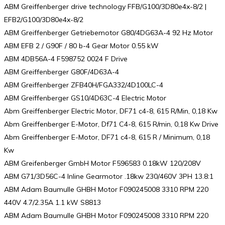
ABM Greiffenberger drive technology FFB/G100/3D80e4x-8/2 |
EFB2/G100/3D80e4x-8/2
ABM Greiffenberger Getriebemotor G80/4DG63A-4 92 Hz Motor
ABM EFB 2 / G90F / 80 b-4 Gear Motor 0.55 kW
ABM 4DB56A-4 F598752 0024 F Drive
ABM Greiffenberger G80F/4D63A-4
ABM Greiffenberger ZFB40H/FGA332/4D100LC-4
ABM Greiffenberger GS10/4D63C-4 Electric Motor
Abm Greiffenberger Electric Motor, DF71 c4-8, 615 R/Min, 0,18 Kw
Abm Greiffenberger E-Motor, Df71 C4-8, 615 R/min, 0,18 Kw Drive
Abm Greiffenberger E-Motor, DF71 c4-8, 615 R / Minimum, 0,18
Kw
ABM Greifenberger GmbH Motor F596583 0.18kW 120/208V
ABM G71/3D56C-4 Inline Gearmotor .18kw 230/460V 3PH 13.8:1
ABM Adam Baumulle GHBH Motor F090245008 3310 RPM 220
440V 4.7/2.35A 1.1 kW S8813
ABM Adam Baumulle GHBH Motor F090245008 3310 RPM 220