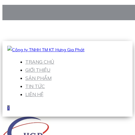
CÔNG TY TNHH TM KT HƯNG GIA PHÁT
Hotline
:
0938 906 663
Email
:
Sales1@hgpvietnam.com
TRANG CHỦ
GIỚI THIỆU
SẢN PHẨM
TIN TỨC
LIÊN HỆ
0