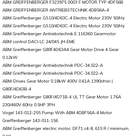
ABM GREIFFENBERGER F323975 0003 F MOTOR TYP 4DF56B
ABM GREIFFENBERGER ANTRIEBSTECHNIK 4DB56A-4
ABM Greiffenberger GS10/4D63C-4 Electric Motor 230V 50/Hz
ABM Greiffenberger GS10/4D63C-4 Electric Motor 230V 50/Hz
ABM Greiffenberger Antriebstechnik E 116360 Gearmotor
ABM control DACI-LC 24/045 JH-EME
ABM Greiffenberger G80F4D63A4 Gear Motor Drive 4 Gear
0.12kW
ABM Greiffenberger Antriebstechnik PDC-34.022-A
ABM Greiffenberger Antriebstechnik PDC-34.022-A
ABM-Drives Gear Motor 0.18kW 400V 0.61A 1390r/min |
G80F/4D63B-4
ABM Greiffenberger G80F/4D71B-4 UL TT Gear Motor 1.76A
230/460V 60Hz 0.5HP 3PH
Vogel 143-012-255 Pump With ABM 4DBF56A-4 Motor
Greiffenberger 143-011-156
ABM Greiffenberger electric motor, DF71 c4-8, 615 R / minimum,