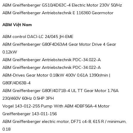
ABM Greiffenberger GS10/4D63C-4 Electric Motor 230V 50/Hz
ABM Greiffenberger Antriebstechnik E 116360 Gearmotor
ABM Việt Nam
ABM control DACI-LC 24/045 JH-EME
ABM Greiffenberger G80F4D63A4 Gear Motor Drive 4 Gear
0.12kW
ABM Greiffenberger Antriebstechnik PDC-34.022-A
ABM Greiffenberger Antriebstechnik PDC-34.022-A
ABM-Drives Gear Motor 0.18kW 400V 0.61A 1390r/min |
G80F/4D63B-4
ABM Greiffenberger G80F/4D71B-4 UL TT Gear Motor 1.76A
230/460V 60Hz 0.5HP 3PH
Vogel 143-012-255 Pump With ABM 4DBF56A-4 Motor
Greiffenberger 143-011-156
ABM Greiffenberger electric motor, DF71 c4-8, 615 R / minimum,
0.18