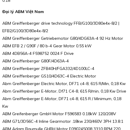
0.18
Đại lý ABM Việt Nam
ABM Greiffenberger drive technology FFB/G100/3D80e4x-8/2 |
EFB2/G100/3D80e4x-8/2
ABM Greiffenberger Getriebemotor G80/4DG63A-4 92 Hz Motor
ABM EFB 2 / G90F / 80 b-4 Gear Motor 0.55 kW
ABM 4DB56A-4 F598752 0024 F Drive
ABM Greiffenberger G80F/4D63A-4
ABM Greiffenberger ZFB40H/FGA332/4D100LC-4
ABM Greiffenberger GS10/4D63C-4 Electric Motor
Abm Greiffenberger Electric Motor, DF71 c4-8, 615 R/Min, 0,18 Kw
Abm Greiffenberger E-Motor, Df71 C4-8, 615 R/min, 0,18 Kw Drive
Abm Greiffenberger E-Motor, DF71 c4-8, 615 R / Minimum, 0,18
Kw
ABM Greifenberger GmbH Motor F596583 0.18kW 120/208V
ABM G71/3D56C-4 Inline Gearmotor .18kw 230/460V 3PH 13.8:1
ABM Adam Baumulle GHBH Motor F090245008 3310 RPM 220