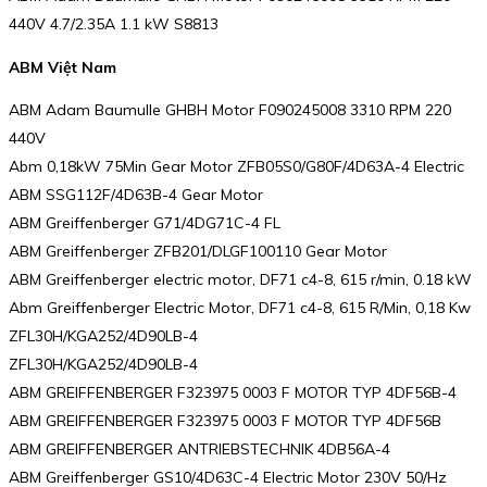
440V 4.7/2.35A 1.1 kW S8813
ABM Việt Nam
ABM Adam Baumulle GHBH Motor F090245008 3310 RPM 220
440V
Abm 0,18kW 75Min Gear Motor ZFB05S0/G80F/4D63A-4 Electric
ABM SSG112F/4D63B-4 Gear Motor
ABM Greiffenberger G71/4DG71C-4 FL
ABM Greiffenberger ZFB201/DLGF100110 Gear Motor
ABM Greiffenberger electric motor, DF71 c4-8, 615 r/min, 0.18 kW
Abm Greiffenberger Electric Motor, DF71 c4-8, 615 R/Min, 0,18 Kw
ZFL30H/KGA252/4D90LB-4
ZFL30H/KGA252/4D90LB-4
ABM GREIFFENBERGER F323975 0003 F MOTOR TYP 4DF56B-4
ABM GREIFFENBERGER F323975 0003 F MOTOR TYP 4DF56B
ABM GREIFFENBERGER ANTRIEBSTECHNIK 4DB56A-4
ABM Greiffenberger GS10/4D63C-4 Electric Motor 230V 50/Hz