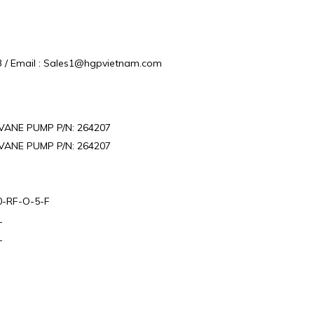
663 / Email : Sales1@hgpvietnam.com
ANE PUMP P/N: 264207
ANE PUMP P/N: 264207
0-RF-O-5-F
L
L