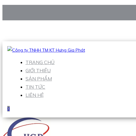
CÔNG TY TNHH TM KT HƯNG GIA PHÁT
Hotline
:
0938 906 663
Email
:
Sales1@hgpvietnam.com
TRANG CHỦ
GIỚI THIỆU
SẢN PHẨM
TIN TỨC
LIÊN HỆ
0