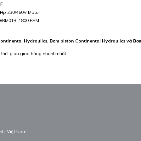
-F
5Hp 230/460V Motor
B08RM01B_1800 RPM
Continental Hydraulics, Bơm piston Continental Hydraulics và Bơ
 thời gian giao hàng nhanh nhất.
nh, Việt Nam.