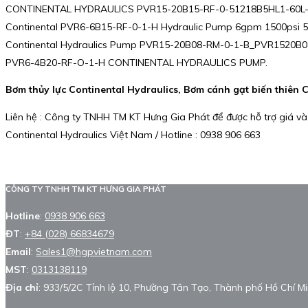
CONTINENTAL HYDRAULICS PVR15-20B15-RF-0-51218B5HL1-60L
Continental PVR6-6B15-RF-0-1-H Hydraulic Pump 6gpm 1500psi 
Continental Hydraulics Pump PVR15-20B08-RM-0-1-B_PVR1520
PVR6-4B20-RF-O-1-H CONTINENTAL HYDRAULICS PUMP.
Bơm thủy lực Continental Hydraulics, Bơm cánh gạt biến thiên 
Liên hệ : Công ty TNHH TM KT Hưng Gia Phát để được hỗ trợ giá và
Continental Hydraulics Việt Nam / Hotline : 0938 906 663
CÔNG TY TNHH TM KT HƯNG GIA PHÁT
Hotline
:
0938 906 663
ĐT
:
+84 (028) 66834679
Email
:
Sales1@hgpvietnam.com
MST
:
0313138119
Địa chỉ
: 933/5/2C Tỉnh lộ 10, Phường Tân Tạo, Thành phố Hồ Chí Mi