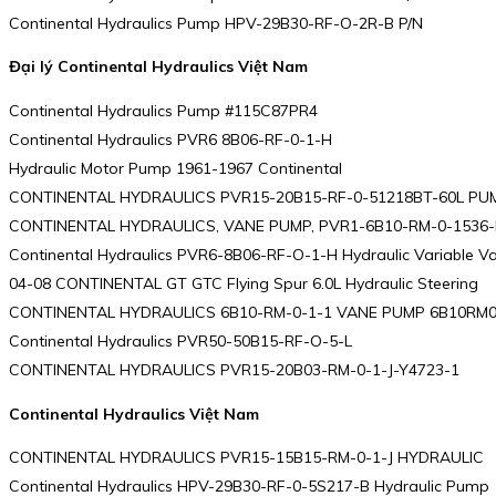
Continental Hydraulics Pump HPV-29B30-RF-O-2R-B P/N
Đại lý Continental Hydraulics Việt Nam
Continental Hydraulics Pump #115C87PR4
Continental Hydraulics PVR6 8B06-RF-0-1-H
Hydraulic Motor Pump 1961-1967 Continental
CONTINENTAL HYDRAULICS PVR15-20B15-RF-0-51218BT-60L PU
CONTINENTAL HYDRAULICS, VANE PUMP, PVR1-6B10-RM-0-1536-
Continental Hydraulics PVR6-8B06-RF-O-1-H Hydraulic Variable V
04-08 CONTINENTAL GT GTC Flying Spur 6.0L Hydraulic Steering
CONTINENTAL HYDRAULICS 6B10-RM-0-1-1 VANE PUMP 6B10RM
Continental Hydraulics PVR50-50B15-RF-O-5-L
CONTINENTAL HYDRAULICS PVR15-20B03-RM-0-1-J-Y4723-1
Continental Hydraulics Việt Nam
CONTINENTAL HYDRAULICS PVR15-15B15-RM-0-1-J HYDRAULIC
Continental Hydraulics HPV-29B30-RF-0-5S217-B Hydraulic Pump