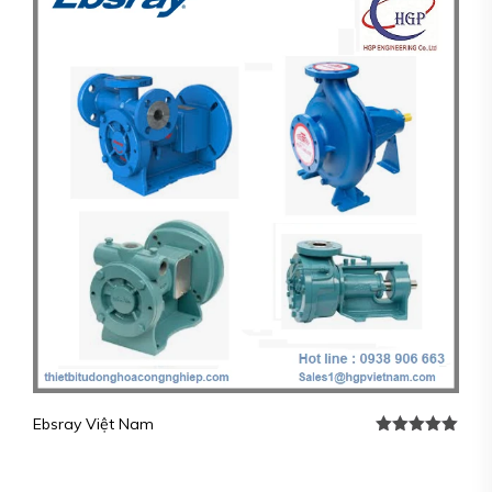
Ebsray Việt Nam
Được xếp
hạng
5.00
5
sao