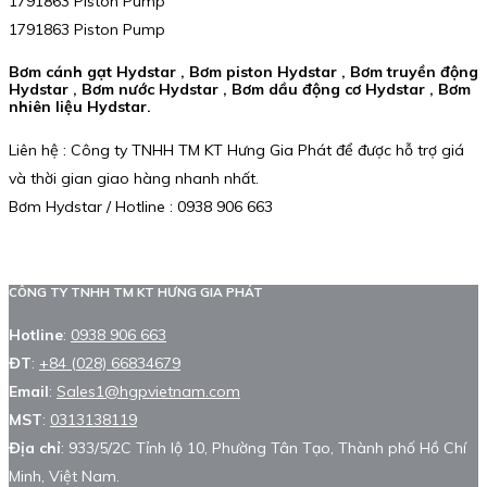
1791863 Piston Pump
1791863 Piston Pump
Bơm cánh gạt Hydstar ,
Bơm piston Hydstar ,
Bơm truyền động
Hydstar ,
Bơm nước Hydstar ,
Bơm dầu động cơ Hydstar ,
Bơm
nhiên liệu Hydstar.
Liên hệ : Công ty TNHH TM KT Hưng Gia Phát để được hỗ trợ giá
và thời gian giao hàng nhanh nhất.
Bơm Hydstar / Hotline : 0938 906 663
CÔNG TY TNHH TM KT HƯNG GIA PHÁT
Hotline
:
0938 906 663
ĐT
:
+84 (028) 66834679
Email
:
Sales1@hgpvietnam.com
MST
:
0313138119
Địa chỉ
: 933/5/2C Tỉnh lộ 10, Phường Tân Tạo, Thành phố Hồ Chí
Minh, Việt Nam.