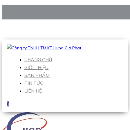
CÔNG TY TNHH TM KT HƯNG GIA PHÁT
Hotline
:
0938 906 663
Email
:
Sales1@hgpvietnam.com
TRANG CHỦ
GIỚI THIỆU
SẢN PHẨM
TIN TỨC
LIÊN HỆ
0