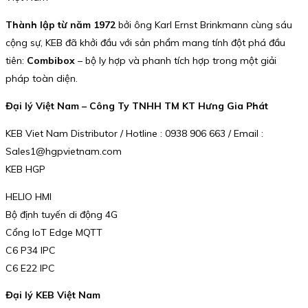
Thành lập từ năm 1972
bởi ông Karl Ernst Brinkmann cùng sáu
cộng sự, KEB đã khởi đầu với sản phẩm mang tính đột phá đầu
tiên:
Combibox
– bộ ly hợp và phanh tích hợp trong một giải
pháp toàn diện.
Đại lý Việt Nam – Công Ty TNHH TM KT Hưng Gia Phát
KEB Viet Nam Distributor / Hotline : 0938 906 663 / Email :
Sales1@hgpvietnam.com
KEB HGP
HELIO HMI
Bộ định tuyến di động 4G
Cổng IoT Edge MQTT
C6 P34 IPC
C6 E22 IPC
Đại lý KEB Việt Nam