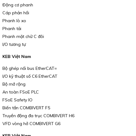
Động cơ phanh
Cáp phản hồi
Phanh lò xo
Phanh tải
Phanh mặt chữ C đôi
I/O tương tự
KEB Việt Nam
Bộ ghép nối bus EtherCAT=
I/O kỹ thuật số C6 EtherCAT
Bộ mở rộng
An toàn FSoE PLC
FSoE Safety IO
Biến tần COMBIVERT F5
Truyền động đa trục COMBIVERT H6
VFD vòng hở COMBIVERT G6
KEB Việt Nam