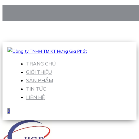
CÔNG TY TNHH TM KT HƯNG GIA PHÁT
Hotline
:
0938 906 663
Email
:
Sales1@hgpvietnam.com
TRANG CHỦ
GIỚI THIỆU
SẢN PHẨM
TIN TỨC
LIÊN HỆ
0