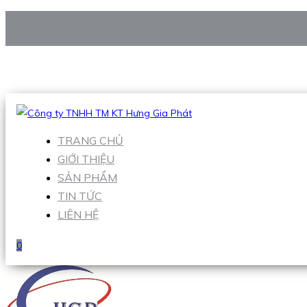
CÔNG TY TNHH TM KT HƯNG GIA PHÁT
Hotline
:
0938 906 663
Email
:
Sales1@hgpvietnam.com
TRANG CHỦ
GIỚI THIỆU
SẢN PHẨM
TIN TỨC
LIÊN HỆ
0