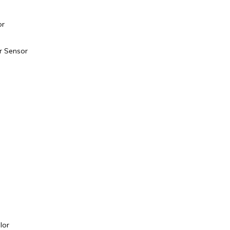
or
r Sensor
e
-
lor