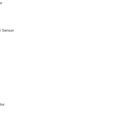
or
r Sensor
e
-
lor