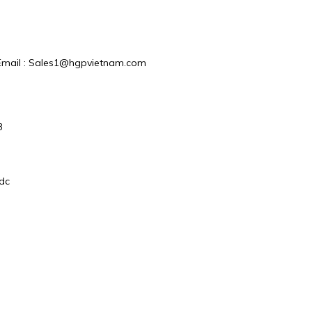
 / Email : Sales1@hgpvietnam.com
3
dc