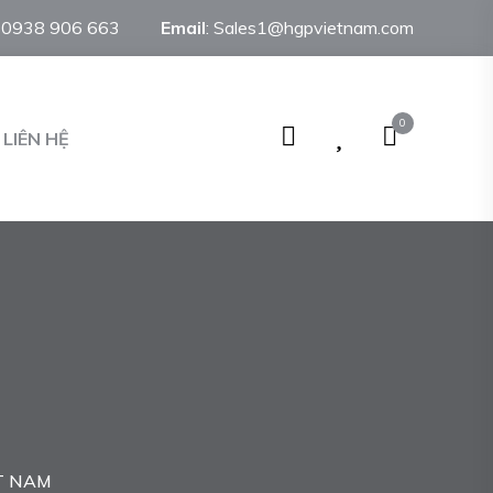
:
0938 906 663
Email
:
Sales1@hgpvietnam.com
0
LIÊN HỆ
T NAM