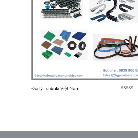
Đại lý Tsubaki Việt Nam
Được xế
hạng
5.0
sao