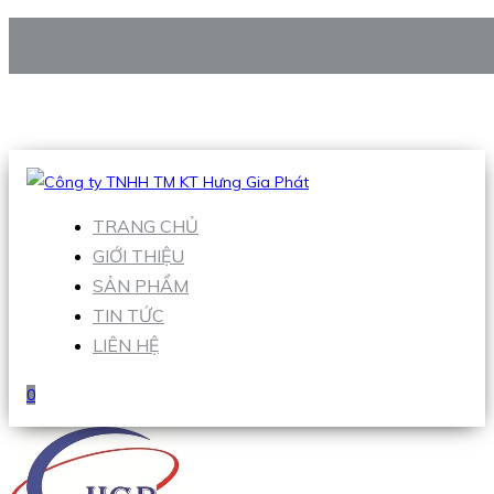
CÔNG TY TNHH TM KT HƯNG GIA PHÁT
Hotline
:
0938 906 663
Email
:
Sales1@hgpvietnam.com
TRANG CHỦ
GIỚI THIỆU
SẢN PHẨM
TIN TỨC
LIÊN HỆ
0