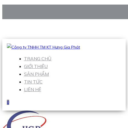
CÔNG TY TNHH TM KT HƯNG GIA PHÁT
Hotline
:
0938 906 663
Email
:
Sales1@hgpvietnam.com
TRANG CHỦ
GIỚI THIỆU
SẢN PHẨM
TIN TỨC
LIÊN HỆ
0