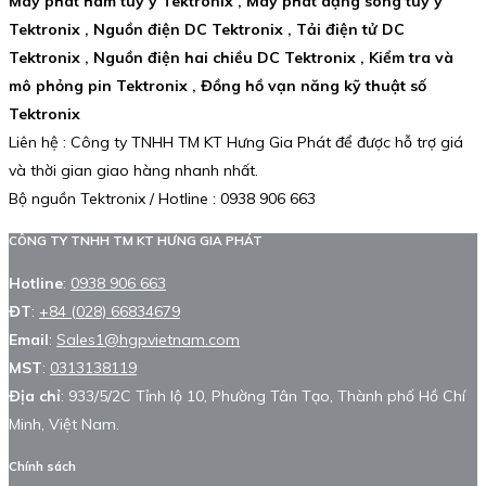
Máy phát hàm tùy ý Tektronix ,
Máy phát dạng sóng tùy ý
Tektronix ,
Nguồn điện DC Tektronix ,
Tải điện tử DC
Tektronix ,
Nguồn điện hai chiều DC Tektronix ,
Kiểm tra và
mô phỏng pin Tektronix ,
Đồng hồ vạn năng kỹ thuật số
Tektronix
Liên hệ : Công ty TNHH TM KT Hưng Gia Phát để được hỗ trợ giá
và thời gian giao hàng nhanh nhất.
Bộ nguồn Tektronix / Hotline : 0938 906 663
CÔNG TY TNHH TM KT HƯNG GIA PHÁT
Hotline
:
0938 906 663
ĐT
:
+84 (028) 66834679
Email
:
Sales1@hgpvietnam.com
MST
:
0313138119
Địa chỉ
: 933/5/2C Tỉnh lộ 10, Phường Tân Tạo, Thành phố Hồ Chí
Minh, Việt Nam.
Chính sách