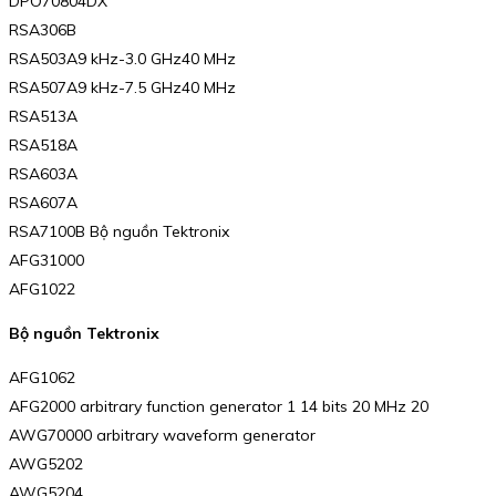
DPO70804DX
RSA306B
RSA503A9 kHz-3.0 GHz40 MHz
RSA507A9 kHz-7.5 GHz40 MHz
RSA513A
RSA518A
RSA603A
RSA607A
RSA7100B Bộ nguồn Tektronix
AFG31000
AFG1022
Bộ nguồn Tektronix
AFG1062
AFG2000 arbitrary function generator 1 14 bits 20 MHz 20
AWG70000 arbitrary waveform generator
AWG5202
AWG5204