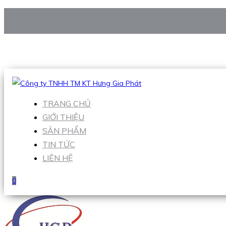
CÔNG TY TNHH TM KT HƯNG GIA PHÁT
Hotline
:
0938 906 663
Email
:
Sales1@hgpvietnam.com
TRANG CHỦ
GIỚI THIỆU
SẢN PHẨM
TIN TỨC
LIÊN HỆ
0