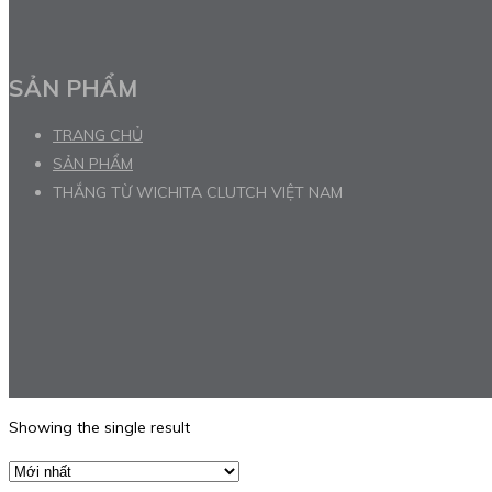
SẢN PHẨM
TRANG CHỦ
SẢN PHẨM
THẮNG TỪ WICHITA CLUTCH VIỆT NAM
Showing the single result