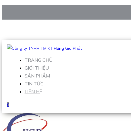
CÔNG TY TNHH TM KT HƯNG GIA PHÁT
Hotline
:
0938 906 663
Email
:
Sales1@hgpvietnam.com
TRANG CHỦ
GIỚI THIỆU
SẢN PHẨM
TIN TỨC
LIÊN HỆ
0