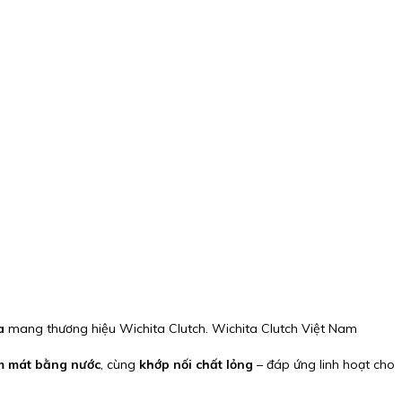
a
mang thương hiệu Wichita Clutch. Wichita Clutch Việt Nam
m mát bằng nước
, cùng
khớp nối chất lỏng
– đáp ứng linh hoạt cho