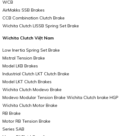
WCB
AirMakks SSB Brakes
CCB Combination Clutch Brake
Wichita Clutch LISSB Spring Set Brake
Wichita Clutch Việt Nam
Low Inertia Spring Set Brake
Mistral Tension Brake
Model LKB Brakes
Industrial Clutch LKT Clutch Brake
Model LKT Clutch Brakes
Wichita Clutch Modevo Brake
Modevo Modular Tension Brake Wichita Clutch brake HGP
Wichita Clutch Motor Brake
RB Brake
Motor RB Tension Brake
Series SAB