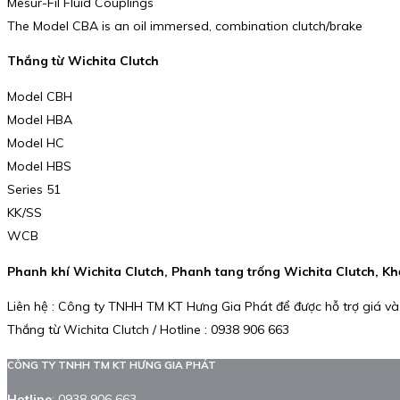
Mesur-Fil Fluid Couplings
The Model CBA is an oil immersed, combination clutch/brake
Thắng từ Wichita Clutch
Model CBH
Model HBA
Model HC
Model HBS
Series 51
KK/SS
WCB
Phanh khí Wichita Clutch, Phanh tang trống Wichita Clutch, Khớ
Liên hệ : Công ty TNHH TM KT Hưng Gia Phát để được hỗ trợ giá và
Thắng từ Wichita Clutch / Hotline : 0938 906 663
CÔNG TY TNHH TM KT HƯNG GIA PHÁT
Hotline
:
0938 906 663