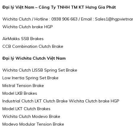
Đại lý Việt Nam – Công Ty TNHH TM KT Hưng Gia Phát
Wichita Clutch / Hotline : 0938 906 663 / Email : Sales1@hgpviet
Wichita Clutch brake HGP
AirMakks SSB Brakes
CCB Combination Clutch Brake
Đại lý Wichita Clutch Việt Nam
Wichita Clutch LISSB Spring Set Brake
Low Inertia Spring Set Brake
Mistral Tension Brake
Model LKB Brakes
Industrial Clutch LKT Clutch Brake Wichita Clutch brake HGP
Model LKT Clutch Brakes
Wichita Clutch Modevo Brake
Modevo Modular Tension Brake