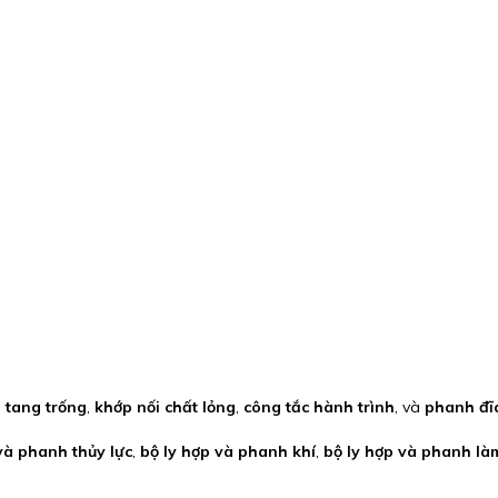
 tang trống
,
khớp nối chất lỏng
,
công tắc hành trình
, và
phanh đĩ
và phanh thủy lực
,
bộ ly hợp và phanh khí
,
bộ ly hợp và phanh là