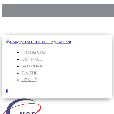
CÔNG TY TNHH TM KT HƯNG GIA PHÁT
Hotline
:
0938 906 663
Email
:
Sales1@hgpvietnam.com
TRANG CHỦ
GIỚI THIỆU
SẢN PHẨM
TIN TỨC
LIÊN HỆ
0