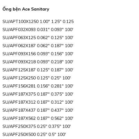
Ống bện Ace Sanitary
SU/APT100X1250 1.00″ 1.25″ 0.125
SU/APF032X093 0.031″ 0.093″ 100′
SU/APF063X125 0.062″ 0.125″ 100′
SU/APF062X187 0.062″ 0.187″ 100′
SU/APF093X156 0.093″ 0.156″ 100′
SU/APF093X218 0.093″ 0.218″ 100′
SU/APF125X187 0.125″ 0.187″ 100′
SU/APF125X250 0.125″ 0.25″ 100′
SU/APF156X281 0.156″ 0.281″ 100′
SU/APF187X375 0.187″ 0.375″ 100′
SU/APF187X312 0.187″ 0.312″ 100′
SU/APF187X437 0.187″ 0.437″ 100′
SU/APF187X562 0.187″ 0.562″ 100′
SU/APF250X375 0.25″ 0.375″ 100′
SU/APF250X500 0.25″ 0.5″ 100′