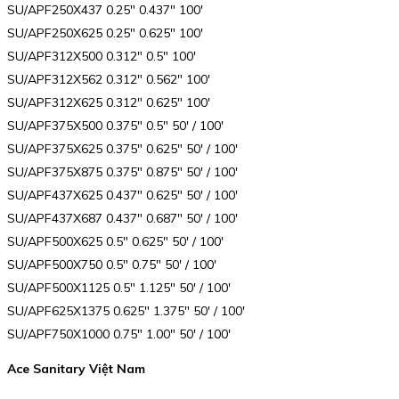
SU/APF250X437 0.25″ 0.437″ 100′
SU/APF250X625 0.25″ 0.625″ 100′
SU/APF312X500 0.312″ 0.5″ 100′
SU/APF312X562 0.312″ 0.562″ 100′
SU/APF312X625 0.312″ 0.625″ 100′
SU/APF375X500 0.375″ 0.5″ 50′ / 100′
SU/APF375X625 0.375″ 0.625″ 50′ / 100′
SU/APF375X875 0.375″ 0.875″ 50′ / 100′
SU/APF437X625 0.437″ 0.625″ 50′ / 100′
SU/APF437X687 0.437″ 0.687″ 50′ / 100′
SU/APF500X625 0.5″ 0.625″ 50′ / 100′
SU/APF500X750 0.5″ 0.75″ 50′ / 100′
SU/APF500X1125 0.5″ 1.125″ 50′ / 100′
SU/APF625X1375 0.625″ 1.375″ 50′ / 100′
SU/APF750X1000 0.75″ 1.00″ 50′ / 100′
Ace Sanitary Việt Nam