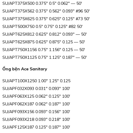
SU/APT375X500 0.375″ 0.5″ 0.062″ — 50′
SU/APT375X562 0.375″ 0.562″ 0.093″ #96 50′
SU/APT375X625 0.375″ 0.625″ 0.125″ #73 50′
SU/APT500X750 0.5″ 0.75″ 0.125″ #82 50′
SU/APT625X812 0.625″ 0.812″ 0.093″ — 50′
SU/APT625X875 0.625″ 0.875″ 0.125 — 50′
SU/APT750X1156 0.75″ 1.156″ 0.125 — 50′
SU/APT750X1125 0.75″ 1.125″ 0.187″ — 50′
Ống bện Ace Sanitary
SU/APT100X1250 1.00″ 1.25″ 0.125
SU/APF032X093 0.031″ 0.093″ 100′
SU/APF063X125 0.062″ 0.125″ 100′
SU/APF062X187 0.062″ 0.187″ 100′
SU/APF093X156 0.093″ 0.156″ 100′
SU/APF093X218 0.093″ 0.218″ 100′
SU/APF125X187 0.125″ 0.187″ 100′