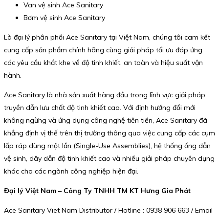
Van vệ sinh Ace Sanitary
Bơm vệ sinh Ace Sanitary
Là đại lý phân phối Ace Sanitary tại Việt Nam, chúng tôi cam kết
cung cấp sản phẩm chính hãng cùng giải pháp tối ưu đáp ứng
các yêu cầu khắt khe về độ tinh khiết, an toàn và hiệu suất vận
hành.
Ace Sanitary là nhà sản xuất hàng đầu trong lĩnh vực giải pháp
truyền dẫn lưu chất độ tinh khiết cao. Với định hướng đổi mới
không ngừng và ứng dụng công nghệ tiên tiến, Ace Sanitary đã
khẳng định vị thế trên thị trường thông qua việc cung cấp các cụm
lắp ráp dùng một lần (Single-Use Assemblies), hệ thống ống dẫn
vệ sinh, dây dẫn độ tinh khiết cao và nhiều giải pháp chuyên dụng
khác cho các ngành công nghiệp hiện đại.
Đại lý Việt Nam – Công Ty TNHH TM KT Hưng Gia Phát
Ace Sanitary Viet Nam Distributor / Hotline : 0938 906 663 / Email