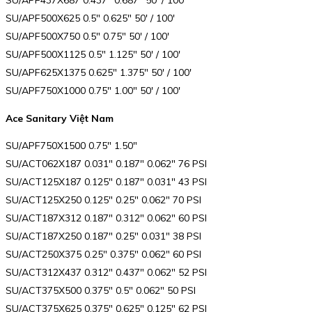
SU/APF437X687 0.437″ 0.687″ 50′ / 100′
SU/APF500X625 0.5″ 0.625″ 50′ / 100′
SU/APF500X750 0.5″ 0.75″ 50′ / 100′
SU/APF500X1125 0.5″ 1.125″ 50′ / 100′
SU/APF625X1375 0.625″ 1.375″ 50′ / 100′
SU/APF750X1000 0.75″ 1.00″ 50′ / 100′
Ace Sanitary Việt Nam
SU/APF750X1500 0.75″ 1.50″
SU/ACT062X187 0.031″ 0.187″ 0.062″ 76 PSI
SU/ACT125X187 0.125″ 0.187″ 0.031″ 43 PSI
SU/ACT125X250 0.125″ 0.25″ 0.062″ 70 PSI
SU/ACT187X312 0.187″ 0.312″ 0.062″ 60 PSI
SU/ACT187X250 0.187″ 0.25″ 0.031″ 38 PSI
SU/ACT250X375 0.25″ 0.375″ 0.062″ 60 PSI
SU/ACT312X437 0.312″ 0.437″ 0.062″ 52 PSI
SU/ACT375X500 0.375″ 0.5″ 0.062″ 50 PSI
SU/ACT375X625 0.375″ 0.625″ 0.125″ 62 PSI