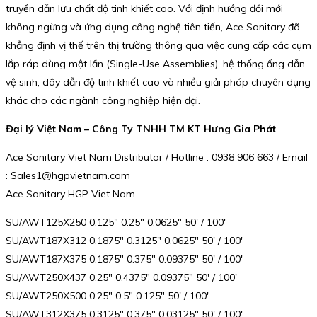
truyền dẫn lưu chất độ tinh khiết cao. Với định hướng đổi mới
không ngừng và ứng dụng công nghệ tiên tiến, Ace Sanitary đã
khẳng định vị thế trên thị trường thông qua việc cung cấp các cụm
lắp ráp dùng một lần (Single-Use Assemblies), hệ thống ống dẫn
vệ sinh, dây dẫn độ tinh khiết cao và nhiều giải pháp chuyên dụng
khác cho các ngành công nghiệp hiện đại.
Đại lý Việt Nam – Công Ty TNHH TM KT Hưng Gia Phát
Ace Sanitary Viet Nam Distributor / Hotline : 0938 906 663 / Email
: Sales1@hgpvietnam.com
Ace Sanitary HGP Viet Nam
SU/AWT125X250 0.125″ 0.25″ 0.0625″ 50′ / 100′
SU/AWT187X312 0.1875″ 0.3125″ 0.0625″ 50′ / 100′
SU/AWT187X375 0.1875″ 0.375″ 0.09375″ 50′ / 100′
SU/AWT250X437 0.25″ 0.4375″ 0.09375″ 50′ / 100′
SU/AWT250X500 0.25″ 0.5″ 0.125″ 50′ / 100′
SU/AWT312X375 0.3125″ 0.375″ 0.03125″ 50′ / 100′