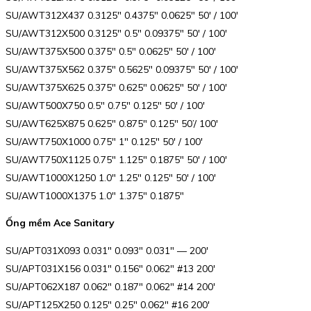
SU/AWT312X437 0.3125″ 0.4375″ 0.0625″ 50′ / 100′
SU/AWT312X500 0.3125″ 0.5″ 0.09375″ 50′ / 100′
SU/AWT375X500 0.375″ 0.5″ 0.0625″ 50′ / 100′
SU/AWT375X562 0.375″ 0.5625″ 0.09375″ 50′ / 100′
SU/AWT375X625 0.375″ 0.625″ 0.0625″ 50′ / 100′
SU/AWT500X750 0.5″ 0.75″ 0.125″ 50′ / 100′
SU/AWT625X875 0.625″ 0.875″ 0.125″ 50’/ 100′
SU/AWT750X1000 0.75″ 1″ 0.125″ 50′ / 100′
SU/AWT750X1125 0.75″ 1.125″ 0.1875″ 50′ / 100′
SU/AWT1000X1250 1.0″ 1.25″ 0.125″ 50′ / 100′
SU/AWT1000X1375 1.0″ 1.375″ 0.1875″
Ống mềm Ace Sanitary
SU/APT031X093 0.031″ 0.093″ 0.031″ — 200′
SU/APT031X156 0.031″ 0.156″ 0.062″ #13 200′
SU/APT062X187 0.062″ 0.187″ 0.062″ #14 200′
SU/APT125X250 0.125″ 0.25″ 0.062″ #16 200′