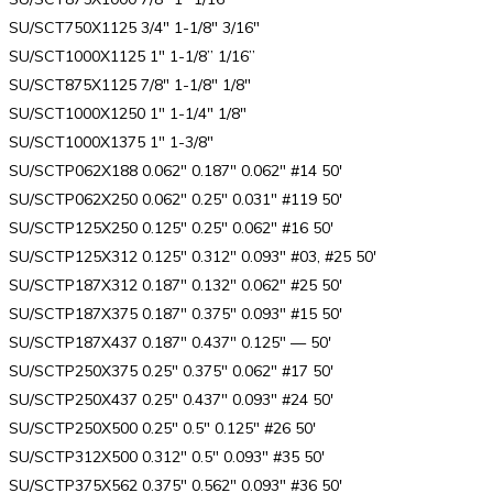
SU/SCT750X1125 3/4″ 1-1/8″ 3/16″
SU/SCT1000X1125 1″ 1-1/8” 1/16”
SU/SCT875X1125 7/8″ 1-1/8″ 1/8″
SU/SCT1000X1250 1″ 1-1/4″ 1/8″
SU/SCT1000X1375 1″ 1-3/8″
SU/SCTP062X188 0.062″ 0.187″ 0.062″ #14 50′
SU/SCTP062X250 0.062″ 0.25″ 0.031″ #119 50′
SU/SCTP125X250 0.125″ 0.25″ 0.062″ #16 50′
SU/SCTP125X312 0.125″ 0.312″ 0.093″ #03, #25 50′
SU/SCTP187X312 0.187″ 0.132″ 0.062″ #25 50′
SU/SCTP187X375 0.187″ 0.375″ 0.093″ #15 50′
SU/SCTP187X437 0.187″ 0.437″ 0.125″ — 50′
SU/SCTP250X375 0.25″ 0.375″ 0.062″ #17 50′
SU/SCTP250X437 0.25″ 0.437″ 0.093″ #24 50′
SU/SCTP250X500 0.25″ 0.5″ 0.125″ #26 50′
SU/SCTP312X500 0.312″ 0.5″ 0.093″ #35 50′
SU/SCTP375X562 0.375″ 0.562″ 0.093″ #36 50′