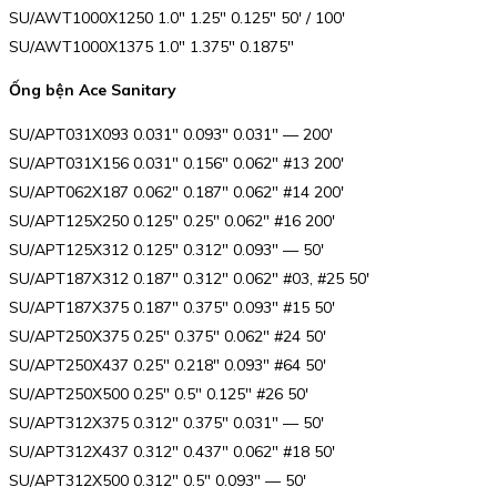
SU/AWT1000X1250 1.0″ 1.25″ 0.125″ 50′ / 100′
SU/AWT1000X1375 1.0″ 1.375″ 0.1875″
Ống bện Ace Sanitary
SU/APT031X093 0.031″ 0.093″ 0.031″ — 200′
SU/APT031X156 0.031″ 0.156″ 0.062″ #13 200′
SU/APT062X187 0.062″ 0.187″ 0.062″ #14 200′
SU/APT125X250 0.125″ 0.25″ 0.062″ #16 200′
SU/APT125X312 0.125″ 0.312″ 0.093″ — 50′
SU/APT187X312 0.187″ 0.312″ 0.062″ #03, #25 50′
SU/APT187X375 0.187″ 0.375″ 0.093″ #15 50′
SU/APT250X375 0.25″ 0.375″ 0.062″ #24 50′
SU/APT250X437 0.25″ 0.218″ 0.093″ #64 50′
SU/APT250X500 0.25″ 0.5″ 0.125″ #26 50′
SU/APT312X375 0.312″ 0.375″ 0.031″ — 50′
SU/APT312X437 0.312″ 0.437″ 0.062″ #18 50′
SU/APT312X500 0.312″ 0.5″ 0.093″ — 50′