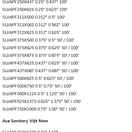
SU/APF250X437 0.25″ 0.437″ 100′
SU/APF250X625 0.25″ 0.625″ 100′
SU/APF312X500 0.312″ 0.5″ 100′
SU/APF312X562 0.312″ 0.562″ 100′
SU/APF312X625 0.312″ 0.625″ 100′
SU/APF375X500 0.375″ 0.5″ 50′ / 100′
SU/APF375X625 0.375″ 0.625″ 50′ / 100′
SU/APF375X875 0.375″ 0.875″ 50′ / 100′
SU/APF437X625 0.437″ 0.625″ 50′ / 100′
SU/APF437X687 0.437″ 0.687″ 50′ / 100′
SU/APF500X625 0.5″ 0.625″ 50′ / 100′
SU/APF500X750 0.5″ 0.75″ 50′ / 100′
SU/APF500X1125 0.5″ 1.125″ 50′ / 100′
SU/APF625X1375 0.625″ 1.375″ 50′ / 100′
SU/APF750X1000 0.75″ 1.00″ 50′ / 100′
Ace Sanitary Việt Nam