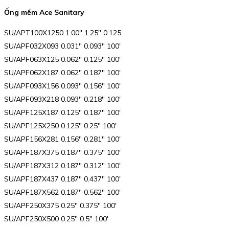
Ống mềm Ace Sanitary
SU/APT100X1250 1.00″ 1.25″ 0.125
SU/APF032X093 0.031″ 0.093″ 100′
SU/APF063X125 0.062″ 0.125″ 100′
SU/APF062X187 0.062″ 0.187″ 100′
SU/APF093X156 0.093″ 0.156″ 100′
SU/APF093X218 0.093″ 0.218″ 100′
SU/APF125X187 0.125″ 0.187″ 100′
SU/APF125X250 0.125″ 0.25″ 100′
SU/APF156X281 0.156″ 0.281″ 100′
SU/APF187X375 0.187″ 0.375″ 100′
SU/APF187X312 0.187″ 0.312″ 100′
SU/APF187X437 0.187″ 0.437″ 100′
SU/APF187X562 0.187″ 0.562″ 100′
SU/APF250X375 0.25″ 0.375″ 100′
SU/APF250X500 0.25″ 0.5″ 100′