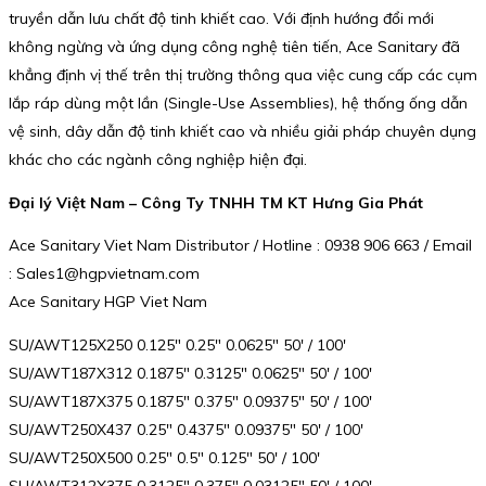
truyền dẫn lưu chất độ tinh khiết cao. Với định hướng đổi mới
không ngừng và ứng dụng công nghệ tiên tiến, Ace Sanitary đã
khẳng định vị thế trên thị trường thông qua việc cung cấp các cụm
lắp ráp dùng một lần (Single-Use Assemblies), hệ thống ống dẫn
vệ sinh, dây dẫn độ tinh khiết cao và nhiều giải pháp chuyên dụng
khác cho các ngành công nghiệp hiện đại.
Đại lý Việt Nam – Công Ty TNHH TM KT Hưng Gia Phát
Ace Sanitary Viet Nam Distributor / Hotline : 0938 906 663 / Email
: Sales1@hgpvietnam.com
Ace Sanitary HGP Viet Nam
SU/AWT125X250 0.125″ 0.25″ 0.0625″ 50′ / 100′
SU/AWT187X312 0.1875″ 0.3125″ 0.0625″ 50′ / 100′
SU/AWT187X375 0.1875″ 0.375″ 0.09375″ 50′ / 100′
SU/AWT250X437 0.25″ 0.4375″ 0.09375″ 50′ / 100′
SU/AWT250X500 0.25″ 0.5″ 0.125″ 50′ / 100′