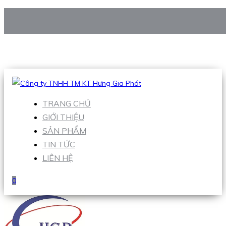
CÔNG TY TNHH TM KT HƯNG GIA PHÁT
Hotline
:
0938 906 663
Email
:
Sales1@hgpvietnam.com
TRANG CHỦ
GIỚI THIỆU
SẢN PHẨM
TIN TỨC
LIÊN HỆ
0