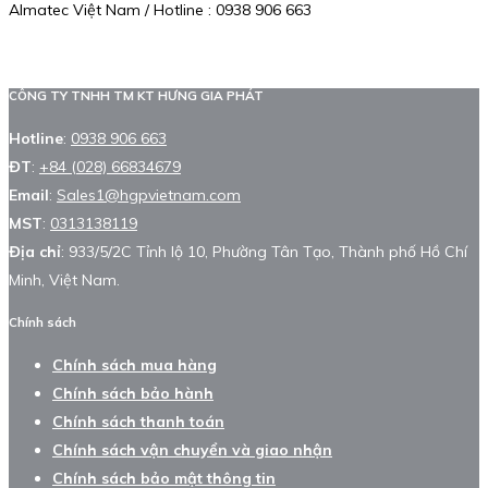
Almatec Việt Nam / Hotline : 0938 906 663
CÔNG TY TNHH TM KT HƯNG GIA PHÁT
Hotline
:
0938 906 663
ĐT
:
+84 (028) 66834679
Email
:
Sales1@hgpvietnam.com
MST
:
0313138119
Địa chỉ
: 933/5/2C Tỉnh lộ 10, Phường Tân Tạo, Thành phố Hồ Chí
Minh, Việt Nam.
Chính sách
Chính sách mua hàng
Chính sách bảo hành
Chính sách thanh toán
Chính sách vận chuyển và giao nhận
Chính sách bảo mật thông tin