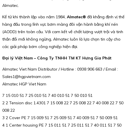
Almatec.
Kể từ khi thành lập vào năm 1984,
Almatec®
đã khẳng định vị thế
hàng đầu trong lĩnh vực bơm màng đôi vận hành bằng khí nén
(AODD) trên toàn cầu. Với cam kết về chất lượng vượt trội và tinh
thần đổi mới không ngừng, Almatec luôn là lựa chọn tin cậy cho
các giải pháp bơm công nghiệp hiện đại.
Đại lý Việt Nam – Công Ty TNHH TM KT Hưng Gia Phát
Almatec Viet Nam Distributor / Hotline : 0938 906 663 / Email :
Sales1@hgpvietnam.com
Almatec HGP Viet Nam
7 15 010 51 7 25 010 51 7 40 010 51 7 50 010 51
2 2 Tension disc 1.4301 7 15 008 22 7 25 008 22 7 40 008 22 7 50
008 22
3 2 Cover PE 7 15 009 51 7 25 009 51 7 40 009 51 7 50 009 51
4 1 Center housing PE 7 15 011 51 7 25 011 51 7 40 011 51 7 50